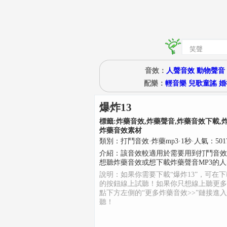
音效：
人聲音效
動物聲音
配樂：
輕音樂
兒歌童謠
婚
爆炸13
標籤:
炸藥音效,炸藥聲音,炸藥音效下載,
炸藥音效素材
類別：
打鬥音效
·
炸藥mp3
·
1
秒
·人氣：501
介紹：
該音效較適用於需要用到打鬥音效
想聽炸藥音效或想下載炸藥聲音MP3的
說明：如果你需要下載“爆炸13”，可在
的按鈕線上試聽！如果你只想線上聽更多
點下方左側的“更多炸藥音效>>”鏈接進
聽！