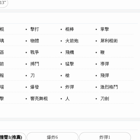
3”
棍
擊打
棍棒
掌擊
璃
物體
火箭炮
犀利棍術
器
戰爭
飛機
鞭
箭
搏鬥
猛擊
導彈
報
刀
槍
飛彈
場
爆發
炸彈
激烈格鬥
擊
響亮舞棍
人
刀劍
聲1(推薦)
爆炸6
炸彈1