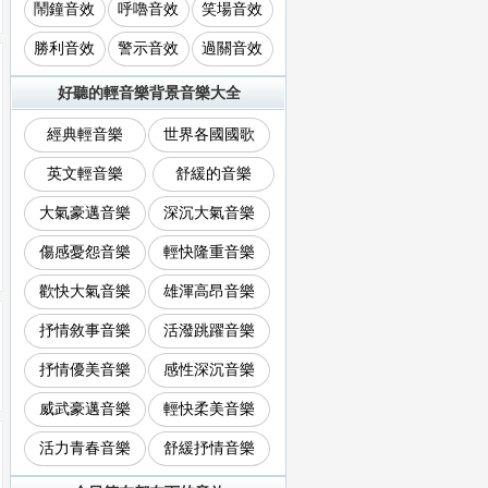
鬧鐘音效
呼嚕音效
笑場音效
勝利音效
警示音效
過關音效
好聽的輕音樂背景音樂大全
經典輕音樂
世界各國國歌
英文輕音樂
舒緩的音樂
大氣豪邁音樂
深沉大氣音樂
傷感憂怨音樂
輕快隆重音樂
歡快大氣音樂
雄渾高昂音樂
抒情敘事音樂
活潑跳躍音樂
抒情優美音樂
感性深沉音樂
威武豪邁音樂
輕快柔美音樂
活力青春音樂
舒緩抒情音樂