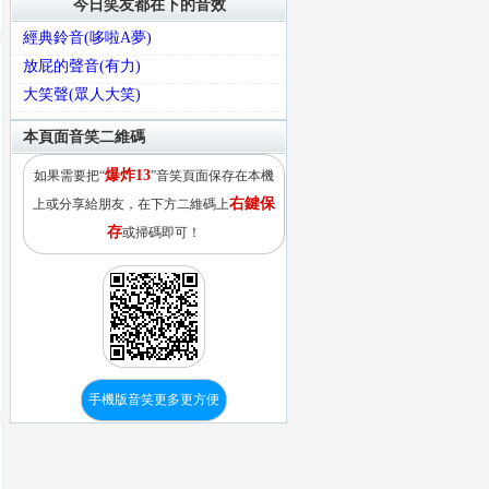
今日笑友都在下的音效
經典鈴音(哆啦A夢)
放屁的聲音(有力)
大笑聲(眾人大笑)
本頁面音笑二維碼
爆炸13
如果需要把“
”音笑頁面保存在本機
右鍵保
上或分享給朋友，在下方二維碼上
存
或掃碼即可！
手機版音笑更多更方便