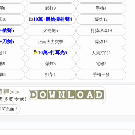
彈8
武打9
手槍4
10萬+機槍掃射聲4
10
爆炸12
萬+槍聲5
火箭炮5
打掉玻璃19
萬+刀劍5
正面火力突擊
爆炸15
10萬+打耳光5
11
人員打鬥2
器9
爆炸5
電報2
05
打架1
手槍三發
3”頁面！