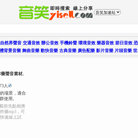
自然界聲音
交通音效
辦公音效
手機鈴聲
環境音效
樂器音效
節日音效
恐
禮背景音樂
舞曲音樂
歡快音樂
古典音樂
廣告配樂
影片音樂
片頭音樂
世
炸藥聲音素材,
73人
的場景，適合
人群使用。
下載前先點相應
炸藥mp3，可
入快速線上試