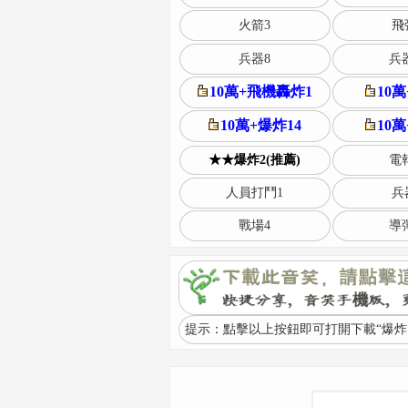
火箭3
飛
兵器8
兵器
10萬+飛機轟炸1
10
10萬+爆炸14
10
★★爆炸2(推薦)
電報
人員打鬥1
兵
戰場4
導彈
提示：點擊以上按鈕即可打開下載“爆炸1