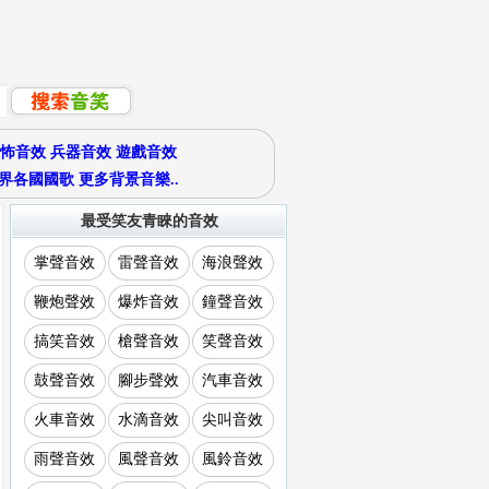
怖音效
兵器音效
遊戲音效
界各國國歌
更多背景音樂..
最受笑友青睞的音效
掌聲音效
雷聲音效
海浪聲效
鞭炮聲效
爆炸音效
鐘聲音效
搞笑音效
槍聲音效
笑聲音效
鼓聲音效
腳步聲效
汽車音效
火車音效
水滴音效
尖叫音效
雨聲音效
風聲音效
風鈴音效