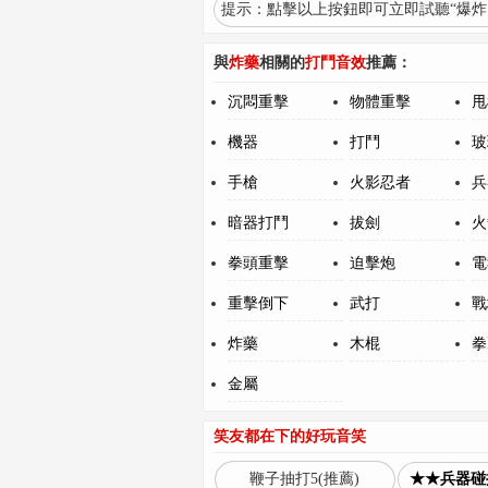
提示：點擊以上按鈕即可立即試聽“爆炸1
與
炸藥
相關的
打鬥音效
推薦：
沉悶重擊
物體重擊
甩
機器
打鬥
玻
手槍
火影忍者
兵
暗器打鬥
拔劍
火
拳頭重擊
迫擊炮
電
重擊倒下
武打
戰
炸藥
木棍
拳
金屬
笑友都在下的好玩音笑
鞭子抽打5(推薦)
★★兵器碰撞