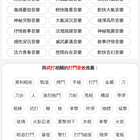
傷感憂怨音樂
輕快隆重音樂
歡快大氣音樂
神秘另類音樂
大氣深沉音樂
雄渾高昂音樂
抒情敘事音樂
活潑跳躍音樂
神秘氛圍音樂
感性深沉音樂
威武豪邁音樂
敘事抒情音樂
活力青春音樂
悠閒自在音樂
歡快玄幻音樂
與
武打
相關的
打鬥音效
推薦：
犀利棍術
戰場
搏鬥
手槍
打鬥
金屬
刀
刀步
人
激烈格鬥
刀劍
甩棍
機器
導彈
棍棒
武打
鞭
槍
掌擊
炸彈
物體
猛擊
玻璃
火影忍者
重擊倒下
木棍
拳擊
火箭
暗器打鬥
爆發
擊打
打鬥碰撞
飛彈
電報