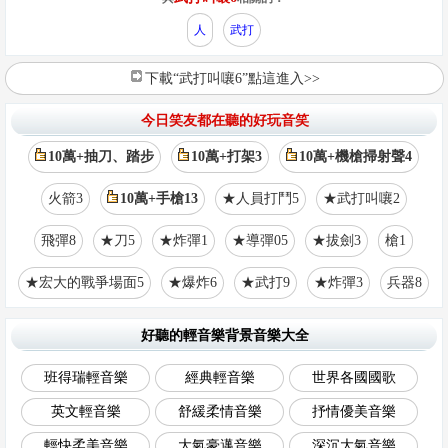
人
武打
下載“武打叫嚷6”點這進入>>
今日笑友都在聽的好玩音笑
10萬+抽刀、踏步
10萬+打架3
10萬+機槍掃射聲4
火箭3
10萬+手槍13
★人員打鬥5
★武打叫嚷2
飛彈8
★刀5
★炸彈1
★導彈05
★拔劍3
槍1
★宏大的戰爭場面5
★爆炸6
★武打9
★炸彈3
兵器8
好聽的輕音樂背景音樂大全
班得瑞輕音樂
經典輕音樂
世界各國國歌
英文輕音樂
舒緩柔情音樂
抒情優美音樂
輕快柔美音樂
大氣豪邁音樂
深沉大氣音樂