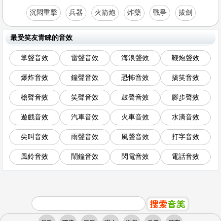
沉悶重擊
兵器
火箭炮
炸藥
戰爭
拔劍
最受笑友青睞的音效
掌聲音效
雷聲音效
海浪聲效
鞭炮聲效
爆炸音效
鐘聲音效
恐怖音效
搞笑音效
槍聲音效
笑聲音效
鼓聲音效
腳步聲效
遊戲音效
汽車音效
火車音效
水滴音效
尖叫音效
雨聲音效
風聲音效
打字音效
風鈴音效
鬧鐘音效
閃電音效
電話音效