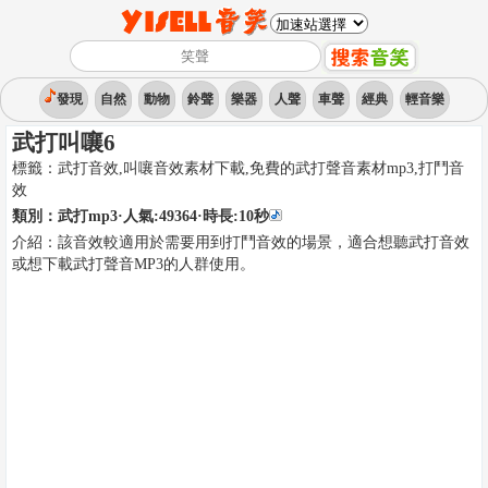
發現
自然
動物
鈴聲
樂器
人聲
車聲
經典
輕音樂
武打叫嚷6
標籤：
武打音效,叫嚷音效素材下載,免費的武打聲音素材mp3
,
打鬥音
效
類別：
武打mp3
·人氣:49364
·時長:
10
秒
介紹：
該音效較適用於需要用到打鬥音效的場景，適合想聽武打音效
或想下載武打聲音MP3的人群使用。