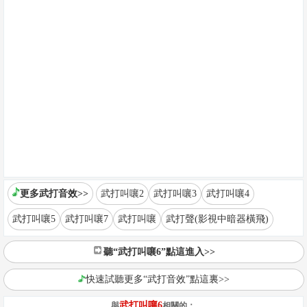
更多武打音效>>
武打叫嚷2
武打叫嚷3
武打叫嚷4
武打叫嚷5
武打叫嚷7
武打叫嚷
武打聲(影視中暗器橫飛)
聽“武打叫嚷6”點這進入>>
快速試聽更多“武打音效”點這裏>>
武打叫嚷6
與
相關的：