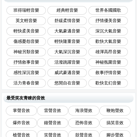
班得瑞輕音樂
經典輕音樂
世界各國國歌
英文輕音樂
舒緩柔情音樂
抒情優美音樂
輕快柔美音樂
大氣豪邁音樂
深沉大氣音樂
傷感憂怨音樂
輕快隆重音樂
歡快大氣音樂
神秘另類音樂
大氣深沉音樂
雄渾高昂音樂
抒情敘事音樂
活潑跳躍音樂
神秘氛圍音樂
感性深沉音樂
威武豪邁音樂
敘事抒情音樂
活力青春音樂
悠閒自在音樂
歡快玄幻音樂
最受笑友青睞的音效
掌聲音效
雷聲音效
海浪聲效
鞭炮聲效
爆炸音效
鐘聲音效
恐怖音效
搞笑音效
槍聲音效
笑聲音效
鼓聲音效
腳步聲效