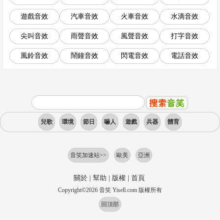
遊戲音效
汽車音效
火車音效
水滴音效
尖叫音效
雨聲音效
風聲音效
打字音效
風鈴音效
鬧鐘音效
閃電音效
電話音效
兒歌
環境
節日
嚇人
遊戲
兵器
體育
音笑加速站>>
歐美
亞洲
關於
|
幫助
|
版權
|
首頁
Copyright
©
2026
音笑 Yisell.com 版權所有
回頂部