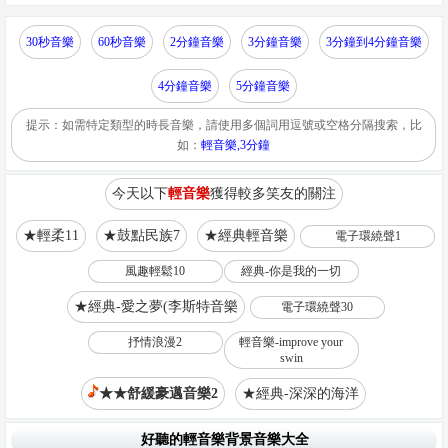
30秒音樂
60秒音樂
2分鐘音樂
3分鐘音樂
3分鐘到4分鐘音樂
4分鐘音樂
5分鐘音樂
提示：如需特定類型的時長音樂，請使用多個詞用逗號或空格分隔搜索，比
如：
輕音樂,3分鐘
今天以下
輕音樂
獲得較多笑友的關注
★輕柔11
★鼓點民族7
★經典輕音樂
電子環繞聲1
風趣輕鬆10
經典-你是我的一切
★經典-愛之夢(李斯特音樂
電子環繞聲30
抒情浪漫2
輕音樂-improve your
swin
★★舒緩豪邁音樂2
★經典-深深的海洋
好聽的輕音樂背景音樂大全