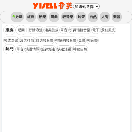
必聽
經典
酷樂
舞曲
輕音樂
鈴聲
自然
人聲
樂器
推薦
返回
抒情浪漫
淒美悠揚
單音
班得瑞輕音樂
電子
景點風光
輕柔舒緩
淒美抒情
經典輕音樂
輕快的輕音樂
金屬
輕音樂
熱門
單音
浪漫情調
旋律漸進
快速活躍
神秘自然