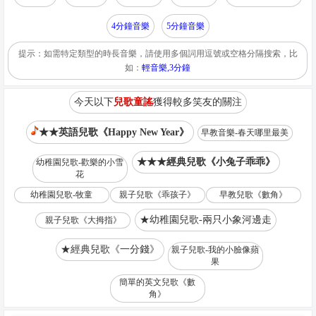
4分鐘音樂
5分鐘音樂
提示：如需特定類型的時長音樂，請使用多個詞用逗號或空格分隔搜索，比
如：
輕音樂,3分鐘
今天以下
兒歌童謠
獲得較多笑友的關注
★★英語兒歌《Happy New Year》
早教音樂-春天哪里最美
★★★經典兒歌《小兔子乖乖》
幼稚園兒歌-歡樂的小雪
花
幼稚園兒歌-牧童
親子兒歌《乖孩子》
早教兒歌《數角》
★幼稚園兒歌-兩只小象河邊走
親子兒歌《大拇指》
★經典兒歌《一分錢》
親子兒歌-我的小臉像蘋
果
簡單的英文兒歌《數
角》