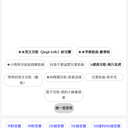
★★英文兒歌《jingle bells》鈴兒響
★★早教歌曲-數青蛙
★小熊和洋娃娃跳舞歌曲
好孩子要誠實兒童歌曲
經典兒歌-兩只老虎
簡單的英文兒歌《數
★幼稚園兒歌-誰會這樣
兒童歌曲-剪羊毛
角》
親子兒歌-我的小臉像蘋
果
換一批音笑
30秒音樂
60秒音樂
2分鐘音樂
3分鐘音樂
3分鐘到4分鐘音樂