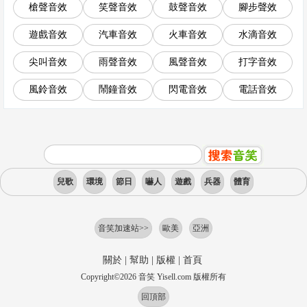
槍聲音效
笑聲音效
鼓聲音效
腳步聲效
遊戲音效
汽車音效
火車音效
水滴音效
尖叫音效
雨聲音效
風聲音效
打字音效
風鈴音效
鬧鐘音效
閃電音效
電話音效
兒歌
環境
節日
嚇人
遊戲
兵器
體育
音笑加速站>>
歐美
亞洲
關於
|
幫助
|
版權
|
首頁
Copyright
©
2026
音笑 Yisell.com 版權所有
回頂部