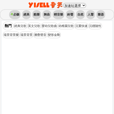
必聽
經典
酷樂
舞曲
輕音樂
鈴聲
自然
人聲
樂器
熱門
經典兒歌
英文兒歌
嬰幼兒歌曲
幼稚園兒歌
沉重快速
沉穩隨性
場景背景樂
場景背景
層疊聲音
變形金剛