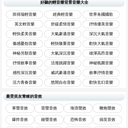
好聽的輕音樂背景音樂大全
班得瑞輕音樂
經典輕音樂
世界各國國歌
英文輕音樂
舒緩柔情音樂
抒情優美音樂
輕快柔美音樂
大氣豪邁音樂
深沉大氣音樂
傷感憂怨音樂
輕快隆重音樂
歡快大氣音樂
神秘另類音樂
大氣深沉音樂
雄渾高昂音樂
抒情敘事音樂
活潑跳躍音樂
神秘氛圍音樂
感性深沉音樂
威武豪邁音樂
敘事抒情音樂
活力青春音樂
悠閒自在音樂
歡快玄幻音樂
最受笑友青睞的音效
掌聲音效
雷聲音效
海浪聲效
鞭炮聲效
爆炸音效
鐘聲音效
恐怖音效
搞笑音效