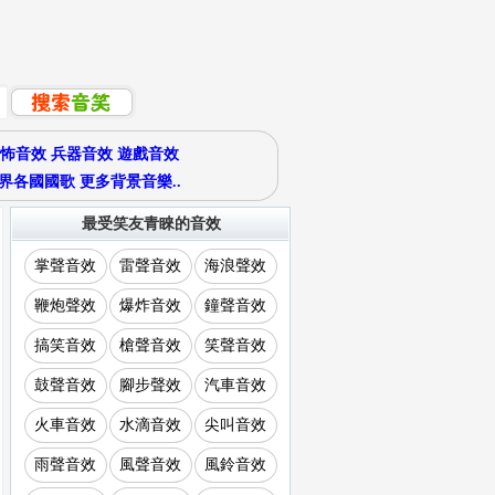
怖音效
兵器音效
遊戲音效
界各國國歌
更多背景音樂..
最受笑友青睞的音效
掌聲音效
雷聲音效
海浪聲效
鞭炮聲效
爆炸音效
鐘聲音效
搞笑音效
槍聲音效
笑聲音效
鼓聲音效
腳步聲效
汽車音效
火車音效
水滴音效
尖叫音效
雨聲音效
風聲音效
風鈴音效