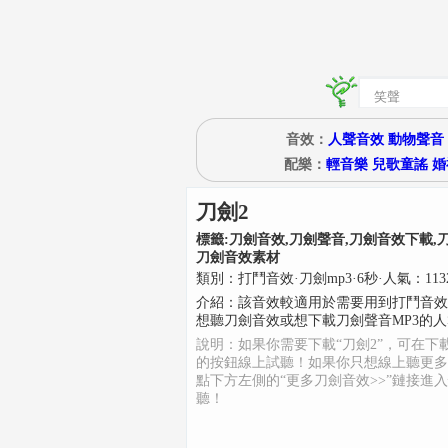
音效：
人聲音效
動物聲音
配樂：
輕音樂
兒歌童謠
婚
刀劍2
標籤:
刀劍音效,刀劍聲音,刀劍音效下載,
刀劍音效素材
類別：
打鬥音效
·
刀劍mp3
·
6
秒
·人氣：113
介紹：
該音效較適用於需要用到打鬥音效
想聽刀劍音效或想下載刀劍聲音MP3的
說明：如果你需要下載“刀劍2”，可在下
的按鈕線上試聽！如果你只想線上聽更多
點下方左側的“更多刀劍音效>>”鏈接進
聽！