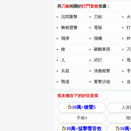
與
刀劍
相關的
打鬥音效
推薦：
沉悶重擊
刀劍
火
舞棍聲響
電報
打
飛彈
飛機
炸
槍
砸翻東西
刀
人
武打
甩
兵器
清脆棍擊
手
戰場
重擊沙袋
迫
笑友都在下的好玩音笑
10萬+槍聲5
人員
手槍4
飛
10萬+猛擊聲音效
10萬