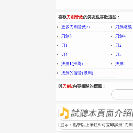
喜歡
刀劍音效
的笑友也喜歡這些：
更多刀劍音效>>
刀劍纏繞
刀劍3
刀劍4
刀1
刀2
刀4
刀5
拔劍1(推薦)
拔劍2
拔劍的聲音(拔劍)
與
刀劍2
內容相關的標籤：
提示：點擊以上按鈕即可立即試聽“刀劍2