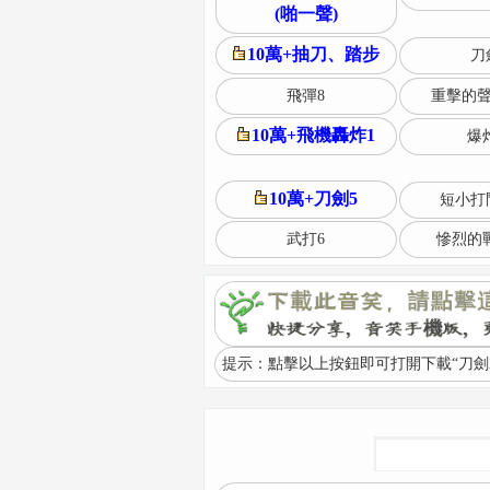
(啪一聲)
10萬+抽刀、踏步
刀
飛彈8
重擊的聲
10萬+飛機轟炸1
爆炸
10萬+刀劍5
短小打
武打6
慘烈的
提示：點擊以上按鈕即可打開下載“刀劍