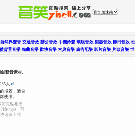
自然界聲音
交通音效
辦公音效
手機鈴聲
環境音效
樂器音效
節日音效
恐
禮背景音樂
舞曲音樂
歡快音樂
古典音樂
廣告配樂
影片音樂
片頭音樂
世
刀劍聲音素材,
235人
的場景，適合
人群使用。
載前先點相應
刀劍mp3，可
入快速線上試