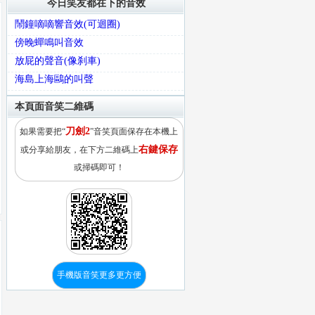
今日笑友都在下的音效
鬧鐘嘀嘀響音效(可迴圈)
傍晚蟬鳴叫音效
放屁的聲音(像刹車)
海島上海鷗的叫聲
本頁面音笑二維碼
刀劍2
如果需要把“
”音笑頁面保存在本機上
右鍵保存
或分享給朋友，在下方二維碼上
或掃碼即可！
手機版音笑更多更方便