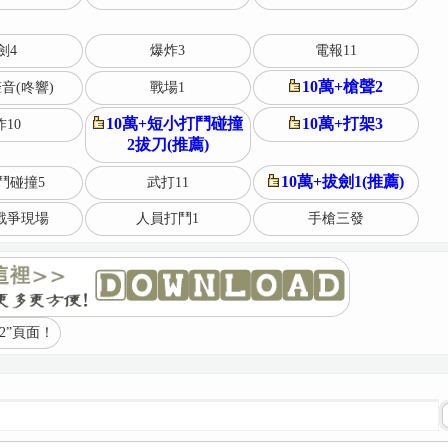
劍4
爆炸3
電報11
10萬+槍聲2
音(咚響)
戰場1
10萬+短小打鬥碰撞
10萬+打架3
10
2拔刀(推薦)
10萬+拔劍1(推薦)
鬥碰撞5
武打11
戰爭現場
人員打鬥1
手槍三發
2”頁面！