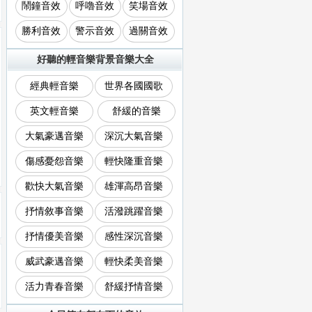
鬧鐘音效
呼嚕音效
笑場音效
勝利音效
警示音效
過關音效
好聽的輕音樂背景音樂大全
經典輕音樂
世界各國國歌
英文輕音樂
舒緩的音樂
大氣豪邁音樂
深沉大氣音樂
傷感憂怨音樂
輕快隆重音樂
歡快大氣音樂
雄渾高昂音樂
抒情敘事音樂
活潑跳躍音樂
抒情優美音樂
感性深沉音樂
威武豪邁音樂
輕快柔美音樂
活力青春音樂
舒緩抒情音樂