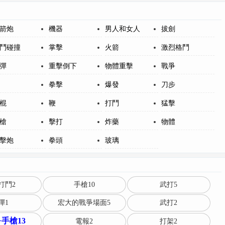
箭炮
機器
男人和女人
拔劍
鬥碰撞
掌擊
火箭
激烈格鬥
彈
重擊倒下
物體重擊
戰爭
拳擊
爆發
刀步
棍
鞭
打鬥
猛擊
槍
擊打
炸藥
物體
擊炮
拳頭
玻璃
打鬥2
手槍10
武打5
彈1
宏大的戰爭場面5
武打2
+手槍13
電報2
打架2