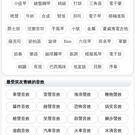
小提琴
鍵盤鋼琴
鐃鈸
打鼓
三角器
電子樂
咣聲
牛鈴
合成
豎笛
貝司
電子琴
積極進取
爵士鼓
弦樂音符
手風琴
小號
金屬
夏威夷電吉他
薩克司
節拍器
旋律
Bass
六弦琴
班卓琴
軍樂
節奏
樂器
錫塔爾琴
基調
模擬風琴
電子鼓
銅鑼
長笛
巴西風味
低駕鈸
貝斯
序幕
最受笑友青睞的音效
掌聲音效
雷聲音效
海浪聲效
鞭炮聲效
爆炸音效
鐘聲音效
恐怖音效
搞笑音效
槍聲音效
笑聲音效
鼓聲音效
腳步聲效
遊戲音效
汽車音效
火車音效
水滴音效