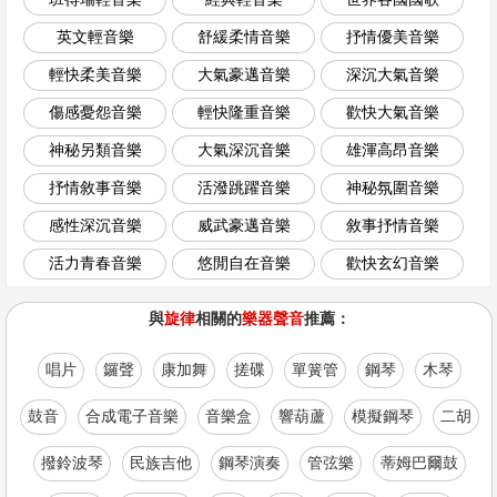
英文輕音樂
舒緩柔情音樂
抒情優美音樂
輕快柔美音樂
大氣豪邁音樂
深沉大氣音樂
傷感憂怨音樂
輕快隆重音樂
歡快大氣音樂
神秘另類音樂
大氣深沉音樂
雄渾高昂音樂
抒情敘事音樂
活潑跳躍音樂
神秘氛圍音樂
感性深沉音樂
威武豪邁音樂
敘事抒情音樂
活力青春音樂
悠閒自在音樂
歡快玄幻音樂
與
旋律
相關的
樂器聲音
推薦：
唱片
鑼聲
康加舞
搓碟
單簧管
鋼琴
木琴
鼓音
合成電子音樂
音樂盒
響葫蘆
模擬鋼琴
二胡
撥鈴波琴
民族吉他
鋼琴演奏
管弦樂
蒂姆巴爾鼓