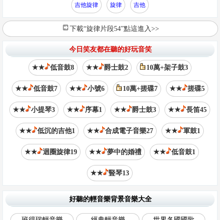
吉他旋律
旋律
吉他
下載“旋律片段54”點這進入>>
今日笑友都在聽的好玩音笑
★★
低音鼓8
★★
爵士鼓2
10萬+架子鼓3
★★
低音鼓7
★★
小號6
10萬+搓碟7
★★
搓碟5
★★
小提琴3
★★
序幕1
★★
爵士鼓3
★★
長笛45
★★
低沉的吉他1
★★
合成電子音樂27
★★
軍鼓1
★★
迴圈旋律19
★★
夢中的婚禮
★★
低音鼓1
★★
豎琴13
好聽的輕音樂背景音樂大全
班得瑞輕音樂
經典輕音樂
世界各國國歌