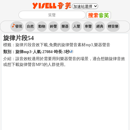
發現
自然
動物
鈴聲
樂器
人聲
車聲
經典
輕音樂
旋律片段54
標籤：
旋律片段音效下載,免費的旋律聲音素材mp3
,
樂器聲音
類別：
旋律mp3
·人氣:27084
·時長:
3
秒
介紹：
該音效較適用於需要用到樂器聲音的場景，適合想聽旋律音效
或想下載旋律聲音MP3的人群使用。