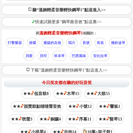
聽“溫婉輕柔音樂輕快鋼琴1”點這進入>>
快速試聽更多“鋼琴曲音效”點這裏>>
溫婉輕柔音樂輕快鋼琴1
與
相關的：
打擊樂器
搓碟
遲緩的吉他
唱片
長號
長笛
撥鈴波琴
貝斯
貝司
班卓琴
巴西風味
安比拉琴
下載“溫婉輕柔音樂輕快鋼琴1”點這進入>>
今日笑友都在聽的好玩音笑
★★
低音鼓8
★★
木琴15
★★
大鼓55
★★
頒獎鼓點噠噠聲音效
★★
小號12
★★
響板1
★★
咣聲3
★★
銅鑼4
★★
序幕11
★★
豎琴13
★★
小提琴4
★★
吉他14
10萬+架子鼓1