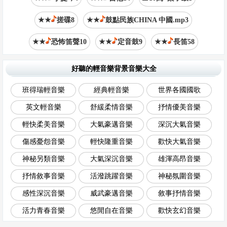
★★
搓碟8
★★
鼓點民族CHINA 中國.mp3
★★
恐怖笛聲10
★★
定音鼓9
★★
長笛58
好聽的輕音樂背景音樂大全
班得瑞輕音樂
經典輕音樂
世界各國國歌
英文輕音樂
舒緩柔情音樂
抒情優美音樂
輕快柔美音樂
大氣豪邁音樂
深沉大氣音樂
傷感憂怨音樂
輕快隆重音樂
歡快大氣音樂
神秘另類音樂
大氣深沉音樂
雄渾高昂音樂
抒情敘事音樂
活潑跳躍音樂
神秘氛圍音樂
感性深沉音樂
威武豪邁音樂
敘事抒情音樂
活力青春音樂
悠閒自在音樂
歡快玄幻音樂