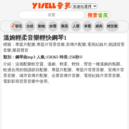
發現
自然
動物
鈴聲
樂器
人聲
車聲
經典
輕音樂
溫婉輕柔音樂輕快鋼琴1
標籤：
專題片配樂,專題片背景音樂,宣傳片配樂,電視紀錄片,朗誦背景
音樂
,
樂器聲音
類別：
鋼琴曲mp3
·人氣:158365
·時長:
256
秒
介紹：
這個配樂較空靈、溫婉、輕柔、輕快，營造一種溫婉的氛圍。
較適合用於朗誦節目配樂、專題片配樂、專題片背景音樂、宣傳片背
景音樂、城市宣傳片配樂、企業宣傳片音樂、電視紀錄片背景音樂、
電影影視背景音樂中使用。