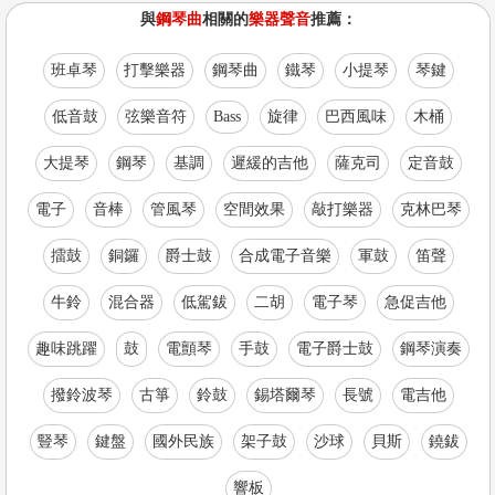
與
鋼琴曲
相關的
樂器聲音
推薦：
班卓琴
打擊樂器
鋼琴曲
鐵琴
小提琴
琴鍵
低音鼓
弦樂音符
Bass
旋律
巴西風味
木桶
大提琴
鋼琴
基調
遲緩的吉他
薩克司
定音鼓
電子
音棒
管風琴
空間效果
敲打樂器
克林巴琴
擂鼓
銅鑼
爵士鼓
合成電子音樂
軍鼓
笛聲
牛鈴
混合器
低駕鈸
二胡
電子琴
急促吉他
趣味跳躍
鼓
電顫琴
手鼓
電子爵士鼓
鋼琴演奏
撥鈴波琴
古箏
鈴鼓
錫塔爾琴
長號
電吉他
豎琴
鍵盤
國外民族
架子鼓
沙球
貝斯
鐃鈸
響板