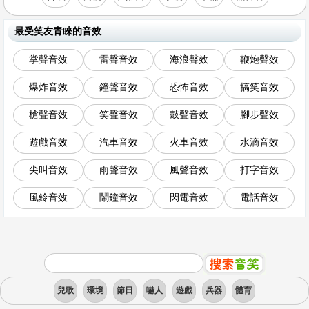
最受笑友青睞的音效
掌聲音效
雷聲音效
海浪聲效
鞭炮聲效
爆炸音效
鐘聲音效
恐怖音效
搞笑音效
槍聲音效
笑聲音效
鼓聲音效
腳步聲效
遊戲音效
汽車音效
火車音效
水滴音效
尖叫音效
雨聲音效
風聲音效
打字音效
風鈴音效
鬧鐘音效
閃電音效
電話音效
兒歌
環境
節日
嚇人
遊戲
兵器
體育