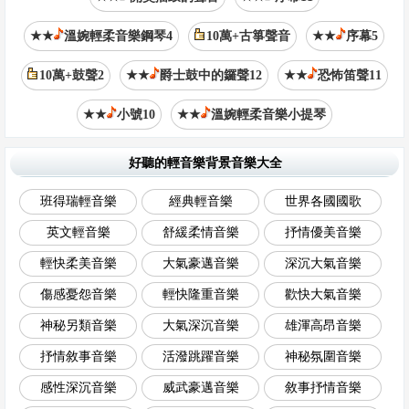
★★
溫婉輕柔音樂鋼琴4
10萬+古箏聲音
★★
序幕5
10萬+鼓聲2
★★
爵士鼓中的鑼聲12
★★
恐怖笛聲11
★★
小號10
★★
溫婉輕柔音樂小提琴
好聽的輕音樂背景音樂大全
班得瑞輕音樂
經典輕音樂
世界各國國歌
英文輕音樂
舒緩柔情音樂
抒情優美音樂
輕快柔美音樂
大氣豪邁音樂
深沉大氣音樂
傷感憂怨音樂
輕快隆重音樂
歡快大氣音樂
神秘另類音樂
大氣深沉音樂
雄渾高昂音樂
抒情敘事音樂
活潑跳躍音樂
神秘氛圍音樂
感性深沉音樂
威武豪邁音樂
敘事抒情音樂