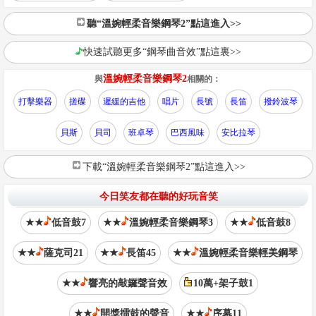
聽“溫婉輕柔音樂鋼琴2”點這進入>>
快速試聽更多“鋼琴曲音效”點這裏>>
溫婉輕柔音樂鋼琴2
與
相關的：
打擊樂器
搓碟
遲緩的吉他
唱片
長號
長笛
撥鈴波琴
貝斯
貝司
班卓琴
巴西風味
安比拉琴
下載“溫婉輕柔音樂鋼琴2”點這進入>>
今日笑友都在聽的好玩音笑
★★
低音鼓7
★★
溫婉輕柔音樂鋼琴3
★★
低音鼓8
★★
薩克司21
★★
長笛45
★★
溫婉輕柔音樂輕美鋼琴
★★
響亮的敲鑼聲音效
10萬+架子鼓1
★★
開獎擂鼓的聲音
★★
序幕11