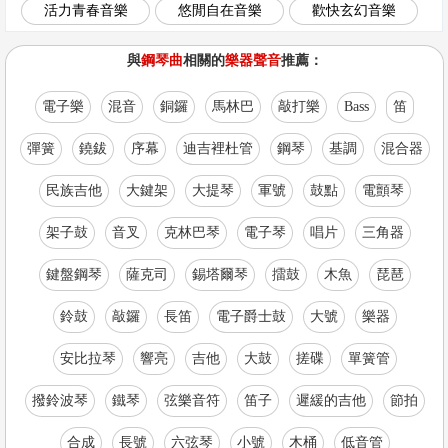
活力青春音樂
悠閒自在音樂
歡快玄幻音樂
與
鋼琴曲
相關的
樂器聲音
推薦：
電子樂
混音
銅鑼
馬林巴
敲打樂
Bass
笛
彈簧
鐃鈸
序幕
迪吉裡杜管
鋼琴
基調
混合器
民族吉他
大鍵架
大提琴
軍號
鼓點
電顫琴
架子鼓
音叉
克林巴琴
電子琴
唱片
三角器
鍵盤鋼琴
薩克司
錫塔爾琴
擂鼓
木魚
琵琶
鈴鼓
敲鑼
長笛
電子爵士鼓
大號
樂器
安比拉琴
響亮
吉他
大鼓
搓碟
單簧管
撥鈴波琴
鐵琴
弦樂音符
笛子
遲緩的吉他
節拍
合成
長號
六弦琴
小號
木桶
低音管