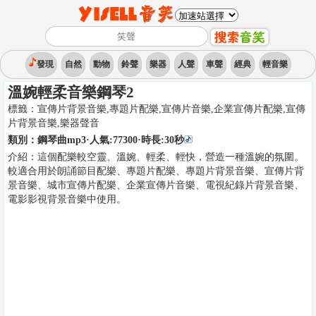
發現
自然
動物
鈴聲
樂器
人聲
車聲
經典
輕音樂
溫婉輕柔音樂鋼琴2
標籤：
宣傳片背景音樂,專題片配樂,宣傳片音樂,企業宣傳片配樂,宣傳
片背景音樂
,
樂器聲音
類別：
鋼琴曲mp3
·人氣:77300
·時長:
30
秒
介紹：
這個配樂較空靈、溫婉、輕柔、輕快，營造一種溫婉的氛圍。
較適合用於朗誦節目配樂、專題片配樂、專題片背景音樂、宣傳片背
景音樂、城市宣傳片配樂、企業宣傳片音樂、電視紀錄片背景音樂、
電影影視背景音樂中使用。