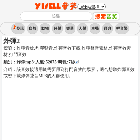
發現
自然
動物
鈴聲
樂器
人聲
車聲
經典
輕音樂
炸彈2
標籤：
炸彈音效,炸彈聲音,炸彈音效下載,炸彈聲音素材,炸彈音效素
材
,
打鬥音效
類別：
炸彈mp3
·人氣:52075
·時長:
7
秒
介紹：
該音效較適用於需要用到打鬥音效的場景，適合想聽炸彈音效
或想下載炸彈聲音MP3的人群使用。