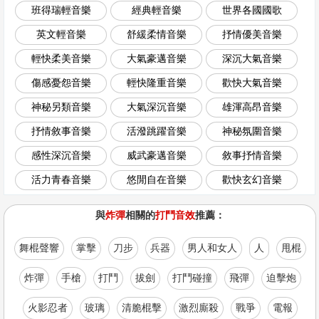
班得瑞輕音樂
經典輕音樂
世界各國國歌
英文輕音樂
舒緩柔情音樂
抒情優美音樂
輕快柔美音樂
大氣豪邁音樂
深沉大氣音樂
傷感憂怨音樂
輕快隆重音樂
歡快大氣音樂
神秘另類音樂
大氣深沉音樂
雄渾高昂音樂
抒情敘事音樂
活潑跳躍音樂
神秘氛圍音樂
感性深沉音樂
威武豪邁音樂
敘事抒情音樂
活力青春音樂
悠閒自在音樂
歡快玄幻音樂
與
炸彈
相關的
打鬥音效
推薦：
舞棍聲響
掌擊
刀步
兵器
男人和女人
人
甩棍
炸彈
手槍
打鬥
拔劍
打鬥碰撞
飛彈
迫擊炮
火影忍者
玻璃
清脆棍擊
激烈廝殺
戰爭
電報