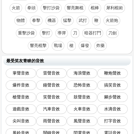
火箭
拳頭
擊打沙袋
響亮舞棍
棍棒
犀利棍術
物體
拳擊
機器
猛擊
武打
鞭
火箭炮
重擊沙袋
擊打
導彈
刀
暗器打鬥
刀劍
響亮棍擊
戰場
槍
爆發
炸藥
最受笑友青睞的音效
掌聲音效
雷聲音效
海浪聲效
鞭炮聲效
爆炸音效
鐘聲音效
恐怖音效
搞笑音效
槍聲音效
笑聲音效
鼓聲音效
腳步聲效
遊戲音效
汽車音效
火車音效
水滴音效
尖叫音效
雨聲音效
風聲音效
打字音效
風鈴音效
鬧鐘音效
閃電音效
電話音效