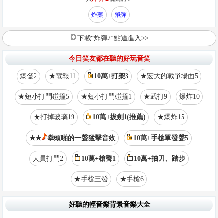
炸藥
飛彈
下載“炸彈2”點這進入>>
今日笑友都在聽的好玩音笑
爆發2
★電報11
10萬+打架3
★宏大的戰爭場面5
★短小打鬥碰撞5
★短小打鬥碰撞1
★武打9
爆炸10
★打掉玻璃19
10萬+拔劍1(推薦)
★爆炸15
★★
拳頭啪的一聲猛擊音效
10萬+手槍單發聲5
人員打鬥2
10萬+槍聲1
10萬+抽刀、踏步
★手槍三發
★手槍6
好聽的輕音樂背景音樂大全