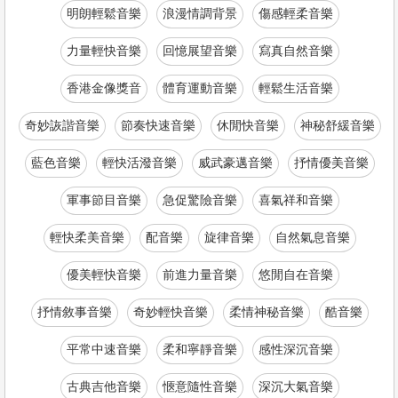
明朗輕鬆音樂
浪漫情調背景
傷感輕柔音樂
力量輕快音樂
回憶展望音樂
寫真自然音樂
香港金像獎音
體育運動音樂
輕鬆生活音樂
奇妙詼諧音樂
節奏快速音樂
休閒快音樂
神秘舒緩音樂
藍色音樂
輕快活潑音樂
威武豪邁音樂
抒情優美音樂
軍事節目音樂
急促驚險音樂
喜氣祥和音樂
輕快柔美音樂
配音樂
旋律音樂
自然氣息音樂
優美輕快音樂
前進力量音樂
悠閒自在音樂
抒情敘事音樂
奇妙輕快音樂
柔情神秘音樂
酷音樂
平常中速音樂
柔和寧靜音樂
感性深沉音樂
古典吉他音樂
愜意隨性音樂
深沉大氣音樂