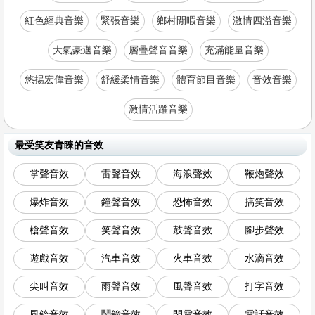
紅色經典音樂
緊張音樂
鄉村閒暇音樂
激情四溢音樂
大氣豪邁音樂
層疊聲音音樂
充滿能量音樂
悠揚宏偉音樂
舒緩柔情音樂
體育節目音樂
音效音樂
激情活躍音樂
最受笑友青睞的音效
掌聲音效
雷聲音效
海浪聲效
鞭炮聲效
爆炸音效
鐘聲音效
恐怖音效
搞笑音效
槍聲音效
笑聲音效
鼓聲音效
腳步聲效
遊戲音效
汽車音效
火車音效
水滴音效
尖叫音效
雨聲音效
風聲音效
打字音效
風鈴音效
鬧鐘音效
閃電音效
電話音效