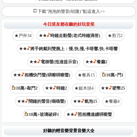
下載“泡泡的聲音(咕隆)”點這進入>>
今日笑友都在聽的好玩音笑
★戶外34
★★
時鐘走動聲(老式時鐘滴答)
★剪刀2
★★
將手銬戴到雙腕上：慢,快,慢,卡嗒響,快,卡嗒響
★★
電梯聲(抵達提示音)
★★
餐廳2
★★
相機快門聲(哢嚓哢嚓聲)
★餐具15
10萬+門1
10萬+敲門2
★★
時鐘2
★鋸木頭4
★★
硬幣25
★★
鬧鐘的聲音(嘀嘀聲)
★★
氣泡15
★餐廳4
10萬+玻璃破碎1
★★
照相機連續哢嚓聲
好聽的輕音樂背景音樂大全