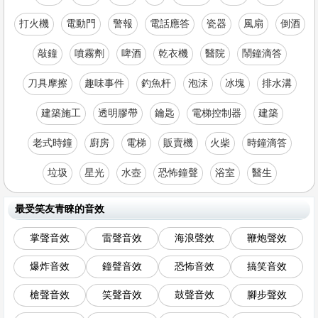
打火機
電動門
警報
電話應答
瓷器
風扇
倒酒
敲鐘
噴霧劑
啤酒
乾衣機
醫院
鬧鐘滴答
刀具摩擦
趣味事件
釣魚杆
泡沫
冰塊
排水溝
建築施工
透明膠帶
鑰匙
電梯控制器
建築
老式時鐘
廚房
電梯
販賣機
火柴
時鐘滴答
垃圾
星光
水壺
恐怖鐘聲
浴室
醫生
最受笑友青睞的音效
掌聲音效
雷聲音效
海浪聲效
鞭炮聲效
爆炸音效
鐘聲音效
恐怖音效
搞笑音效
槍聲音效
笑聲音效
鼓聲音效
腳步聲效