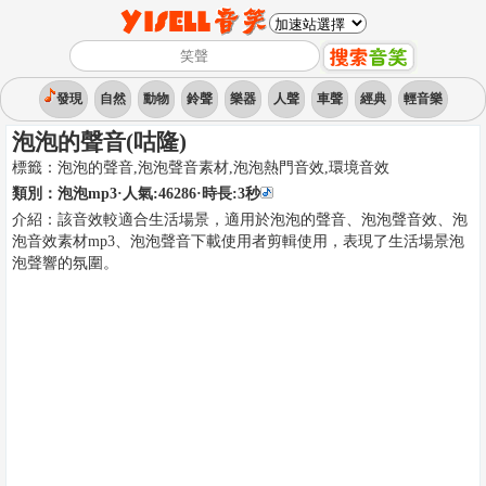
發現
自然
動物
鈴聲
樂器
人聲
車聲
經典
輕音樂
泡泡的聲音(咕隆)
標籤：
泡泡的聲音,泡泡聲音素材,泡泡熱門音效
,
環境音效
類別：
泡泡mp3
·人氣:46286
·時長:
3
秒
介紹：
該音效較適合生活場景，適用於泡泡的聲音、泡泡聲音效、泡
泡音效素材mp3、泡泡聲音下載使用者剪輯使用，表現了生活場景泡
泡聲響的氛圍。