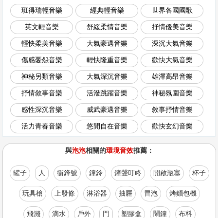
班得瑞輕音樂
經典輕音樂
世界各國國歌
英文輕音樂
舒緩柔情音樂
抒情優美音樂
輕快柔美音樂
大氣豪邁音樂
深沉大氣音樂
傷感憂怨音樂
輕快隆重音樂
歡快大氣音樂
神秘另類音樂
大氣深沉音樂
雄渾高昂音樂
抒情敘事音樂
活潑跳躍音樂
神秘氛圍音樂
感性深沉音樂
威武豪邁音樂
敘事抒情音樂
活力青春音樂
悠閒自在音樂
歡快玄幻音樂
與
泡泡
相關的
環境音效
推薦：
罐子
人
衝鋒號
鐘鈴
鐘聲叮咚
開啟瓶塞
杯子
玩具槍
上發條
淋浴器
抽屜
冒泡
烤麵包機
飛濺
滴水
戶外
門
塑膠盒
鬧鐘
布料