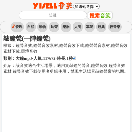
發現
自然
動物
鈴聲
樂器
人聲
車聲
經典
輕音樂
敲鐘聲(一陣鐘聲)
標籤：
鐘聲音效,鐘聲音效素材,鐘聲音效下載,鐘聲聲音素材,鐘聲音效
素材下載
,
環境音效
類別：
大鐘mp3
·人氣:117672
·時長:
1
秒
介紹：
該音效適合生活場景，適用於敲鐘的聲音,鐘聲音效,鐘聲音效
素材,鐘聲音效下載使用者剪輯使用，體現生活場景敲鐘聲響的氛圍。