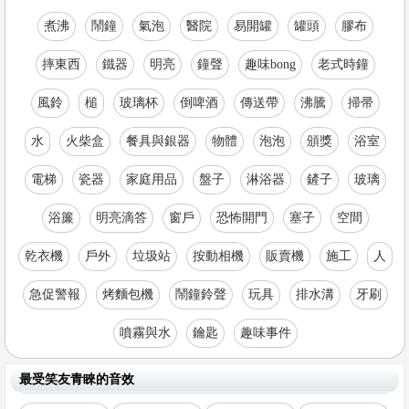
煮沸
鬧鐘
氣泡
醫院
易開罐
罐頭
膠布
摔東西
鐵器
明亮
鐘聲
趣味bong
老式時鐘
風鈴
槌
玻璃杯
倒啤酒
傳送帶
沸騰
掃帚
水
火柴盒
餐具與銀器
物體
泡泡
頒獎
浴室
電梯
瓷器
家庭用品
盤子
淋浴器
鏟子
玻璃
浴簾
明亮滴答
窗戶
恐怖開門
塞子
空間
乾衣機
戶外
垃圾站
按動相機
販賣機
施工
人
急促警報
烤麵包機
鬧鐘鈴聲
玩具
排水溝
牙刷
噴霧與水
鑰匙
趣味事件
最受笑友青睞的音效