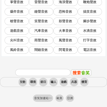
掌聲音效
雷聲音效
海浪聲效
鞭炮聲效
爆炸音效
鐘聲音效
恐怖音效
搞笑音效
槍聲音效
笑聲音效
鼓聲音效
腳步聲效
遊戲音效
汽車音效
火車音效
水滴音效
尖叫音效
雨聲音效
風聲音效
打字音效
風鈴音效
鬧鐘音效
閃電音效
電話音效
兒歌
環境
節日
嚇人
遊戲
兵器
體育
音笑加速站>>
歐美
亞洲