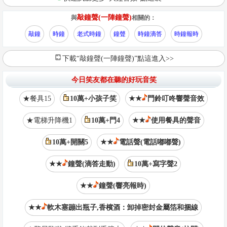
敲鐘聲(一陣鐘聲)
與
相關的：
敲鐘
時鐘
老式時鐘
鐘聲
時鐘滴答
時鐘報時
下載“敲鐘聲(一陣鐘聲)”點這進入>>
今日笑友都在聽的好玩音笑
★餐具15
10萬+小孩子笑
★★
門鈴叮咚響聲音效
★電梯升降機1
10萬+門4
★★
使用餐具的聲音
10萬+開關5
★★
電話聲(電話嘟嘟聲)
★★
鐘聲(滴答走動)
10萬+寫字聲2
★★
鐘聲(響亮報時)
★★
軟木塞蹦出瓶子,香檳酒：卸掉密封金屬箔和捆線