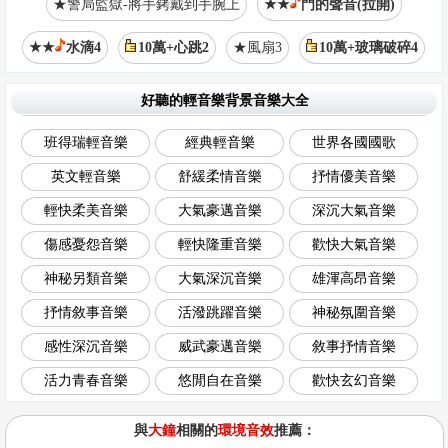
★警局監獄-將手銬戴到手腕上
★★
門的聲音(拉開)
★★
水滴4
10萬+心跳2
★風扇3
10萬+玻璃破碎4
好聽的輕音樂背景音樂大全
班得瑞輕音樂
經典輕音樂
世界各國國歌
英文輕音樂
舒緩柔情音樂
抒情優美音樂
輕快柔美音樂
大氣豪邁音樂
深沉大氣音樂
傷感憂怨音樂
輕快隆重音樂
歡快大氣音樂
神秘另類音樂
大氣深沉音樂
雄渾高昂音樂
抒情敘事音樂
活潑跳躍音樂
神秘氛圍音樂
感性深沉音樂
威武豪邁音樂
敘事抒情音樂
活力青春音樂
悠閒自在音樂
歡快玄幻音樂
與
大鐘
相關的
環境音效
推薦：