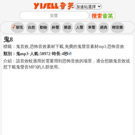
發現
自然
動物
鈴聲
樂器
人聲
車聲
經典
輕音樂
鬼8
標籤：
鬼音效,恐怖音效素材下載,免費的鬼聲音素材mp3
,
恐怖音效
類別：
鬼mp3
·人氣:58972
·時長:
4
秒
介紹：
該音效較適用於需要用到恐怖音效的場景，適合想聽鬼音效或
想下載鬼聲音MP3的人群使用。