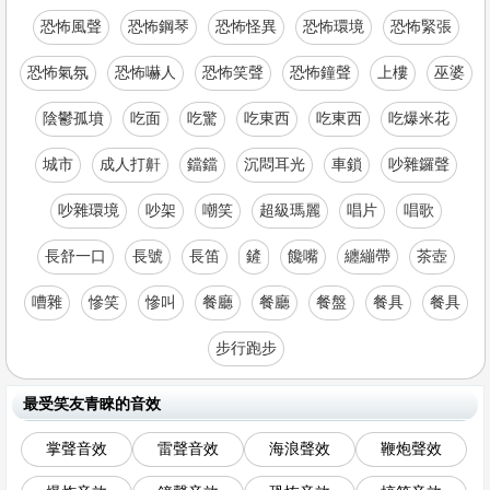
恐怖風聲
恐怖鋼琴
恐怖怪異
恐怖環境
恐怖緊張
恐怖氣氛
恐怖嚇人
恐怖笑聲
恐怖鐘聲
上樓
巫婆
陰鬱孤墳
吃面
吃驚
吃東西
吃東西
吃爆米花
城市
成人打鼾
鐺鐺
沉悶耳光
車鎖
吵雜鑼聲
吵雜環境
吵架
嘲笑
超級瑪麗
唱片
唱歌
長舒一口
長號
長笛
鏟
饞嘴
纏繃帶
茶壺
嘈雜
慘笑
慘叫
餐廳
餐廳
餐盤
餐具
餐具
步行跑步
最受笑友青睞的音效
掌聲音效
雷聲音效
海浪聲效
鞭炮聲效