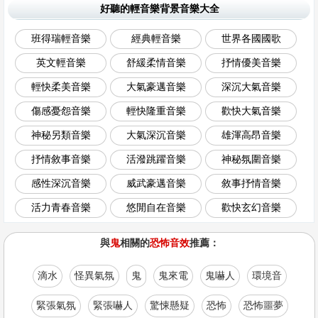
好聽的輕音樂背景音樂大全
班得瑞輕音樂
經典輕音樂
世界各國國歌
英文輕音樂
舒緩柔情音樂
抒情優美音樂
輕快柔美音樂
大氣豪邁音樂
深沉大氣音樂
傷感憂怨音樂
輕快隆重音樂
歡快大氣音樂
神秘另類音樂
大氣深沉音樂
雄渾高昂音樂
抒情敘事音樂
活潑跳躍音樂
神秘氛圍音樂
感性深沉音樂
威武豪邁音樂
敘事抒情音樂
活力青春音樂
悠閒自在音樂
歡快玄幻音樂
與
鬼
相關的
恐怖音效
推薦：
滴水
怪異氣氛
鬼
鬼來電
鬼嚇人
環境音
緊張氣氛
緊張嚇人
驚悚懸疑
恐怖
恐怖噩夢