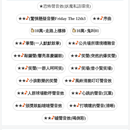
★恐怖聲音效(妖魔私語環境)
★★
(驚悚懸疑音樂Friday The 12th3
★★
序曲
10萬+走路上樓梯
10萬+鬼叫01
★★
掌聲(一人默默鼓掌)
★★
公共場所環境嘈雜音
★★
敲鑼聲(響亮喜慶鑼鼓)
★★
笑聲(突然的爆笑聲)
★★
笑聲(一群人呵呵笑)
★★
笑場(曾小賢笑場)
★★
小孩歡樂的笑聲
★★
風鈴清脆叮叮聲音效
★★
人群球場歡呼聲音效
★★
心跳的聲音(沉重)
★★
頒獎鼓點噠噠聲音效
★★
打噴嚏的聲音(清晰)
★★
噓聲音效(喝倒彩)