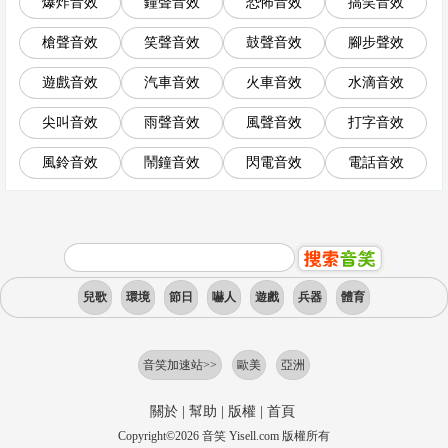
爆炸音效
鐘聲音效
恐怖音效
搞笑音效
槍聲音效
笑聲音效
鼓聲音效
腳步聲效
遊戲音效
汽車音效
火車音效
水滴音效
尖叫音效
雨聲音效
風聲音效
打字音效
風鈴音效
鬧鐘音效
閃電音效
電話音效
兒歌
環境
節日
嚇人
遊戲
兵器
體育
音笑加速站>>
歐美
亞洲
關於
|
幫助
|
版權
|
首頁
Copyright
©
2026
音笑 Yisell.com 版權所有