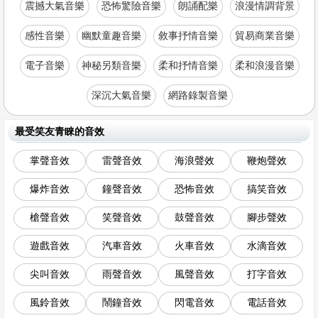
震撼大氣音樂
恐怖驚險音樂
朗誦配樂
浪漫情調背景
感性音樂
幽默童趣音樂
敘事抒情音樂
貿易商業音樂
電子音樂
神秘另類音樂
柔和抒情音樂
柔和浪漫音樂
深沉大氣音樂
網路錄製音樂
最受笑友青睞的音效
掌聲音效
雷聲音效
海浪聲效
鞭炮聲效
爆炸音效
鐘聲音效
恐怖音效
搞笑音效
槍聲音效
笑聲音效
鼓聲音效
腳步聲效
遊戲音效
汽車音效
火車音效
水滴音效
尖叫音效
雨聲音效
風聲音效
打字音效
風鈴音效
鬧鐘音效
閃電音效
電話音效