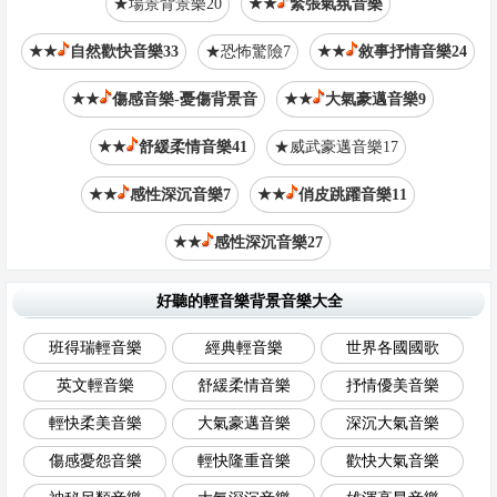
★場景背景樂20
★★
緊張氣氛音樂
★★
自然歡快音樂33
★恐怖驚險7
★★
敘事抒情音樂24
★★
傷感音樂-憂傷背景音
★★
大氣豪邁音樂9
★★
舒緩柔情音樂41
★威武豪邁音樂17
★★
感性深沉音樂7
★★
俏皮跳躍音樂11
★★
感性深沉音樂27
好聽的輕音樂背景音樂大全
班得瑞輕音樂
經典輕音樂
世界各國國歌
英文輕音樂
舒緩柔情音樂
抒情優美音樂
輕快柔美音樂
大氣豪邁音樂
深沉大氣音樂
傷感憂怨音樂
輕快隆重音樂
歡快大氣音樂