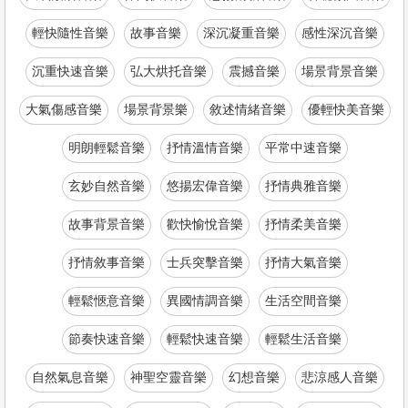
輕快隨性音樂
故事音樂
深沉凝重音樂
感性深沉音樂
沉重快速音樂
弘大烘托音樂
震撼音樂
場景背景音樂
大氣傷感音樂
場景背景樂
敘述情緒音樂
優輕快美音樂
明朗輕鬆音樂
抒情溫情音樂
平常中速音樂
玄妙自然音樂
悠揚宏偉音樂
抒情典雅音樂
故事背景音樂
歡快愉悅音樂
抒情柔美音樂
抒情敘事音樂
士兵突擊音樂
抒情大氣音樂
輕鬆愜意音樂
異國情調音樂
生活空間音樂
節奏快速音樂
輕鬆快速音樂
輕鬆生活音樂
自然氣息音樂
神聖空靈音樂
幻想音樂
悲涼感人音樂