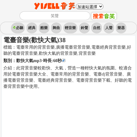
必聽
經典
酷樂
舞曲
輕音樂
鈴聲
自然
人聲
樂器
電臺音樂(歡快大氣)38
標籤：
電臺常用的背景音樂,廣播電臺背景音樂,電臺經典背景音樂,好
聽的電臺背景音樂,歡快大氣的背景音樂
,
背景音樂
類別：
歡快大氣mp3
·時長:
60
秒
介紹：
此背景音樂較歡快、大氣，營造一種輕快大氣的氛圍。較適合
用於電臺背景音樂大全、電臺常用的背景音樂、電臺dj背景音樂、廣
播電臺背景音樂、電臺經典背景音樂、電臺背景音樂下載、好聽的電
臺背景音樂中使用。