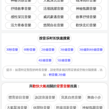
神秘另類音樂
大氣深沉音樂
雄渾高昂音樂
抒情敘事音樂
活潑跳躍音樂
神秘氛圍音樂
感性深沉音樂
威武豪邁音樂
敘事抒情音樂
活力青春音樂
悠閒自在音樂
歡快玄幻音樂
按音乐时长快速搜索
30秒音樂
60秒音樂
2分鐘音樂
3分鐘音樂
3分鐘到4分鐘音樂
4分鐘音樂
5分鐘音樂
提示：如需特定類型的時長音樂，請使用多個詞用逗號或空格分隔搜索，比
如：
輕音樂,3分鐘
與
歡快大氣
相關的
背景音樂
推薦：
體育節目音樂
詼諧浪漫音樂
寫真自然音樂
舞曲小步
大氣緊湊音樂
休閒快音樂
悠揚清新音樂
神秘氛圍音樂