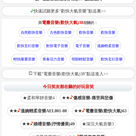
快速試聽更多“歡快大氣音樂”點這裏>>
電臺音樂(歡快大氣)38
與
相關的：
自然歡快音樂
古色歡快音樂
歡快音樂
歡快音樂
歡快玄幻音樂
歡快電子音樂
電子音樂
溫婉輕柔音樂
輕快隆重音樂
青春活力音樂
明朗輕鬆音樂
歡快玄幻音樂
下載“電臺音樂(歡快大氣)38”點這進入>>
今日笑友都在聽的好玩音笑
★柔和寧靜音樂4
★★
傷感音樂-痛苦與悲傷
★★
溫婉輕柔音樂AEL001-08
★★
電臺音樂(歡快大氣)63
★★
婚禮音樂(抒情優美)49
★深沉大氣音樂3