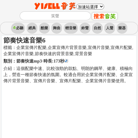
必聽
經典
酷樂
舞曲
輕音樂
鈴聲
自然
人聲
樂器
節奏快速音樂6
標籤：
企業宣傳片配樂,企業宣傳片背景音樂,宣傳片音樂,宣傳片配樂,
企業宣傳片音樂,節奏快速的背景音樂
,
背景音樂
類別：
節奏快速mp3
·時長:
173
秒
介紹：
這個配樂中速、比較強勁的鼓點、明朗的鋼琴、健康、積極向
上，營造一種節奏快速的氛圍。較適合用於企業宣傳片配樂、企業宣
傳片背景音樂、宣傳片音樂、宣傳片配樂、企業宣傳片音樂使用。