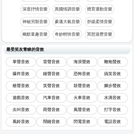
深度抒情音樂
異國情調音樂
體育運動音樂
神秘另類音樂
豪邁大氣音樂
舒緩柔情音樂
幽默童趣音樂
奇妙輕快音樂
冥想遊歷音樂
最受笑友青睞的音效
掌聲音效
雷聲音效
海浪聲效
鞭炮聲效
爆炸音效
鐘聲音效
恐怖音效
搞笑音效
槍聲音效
笑聲音效
鼓聲音效
腳步聲效
遊戲音效
汽車音效
火車音效
水滴音效
尖叫音效
雨聲音效
風聲音效
打字音效
風鈴音效
鬧鐘音效
閃電音效
電話音效