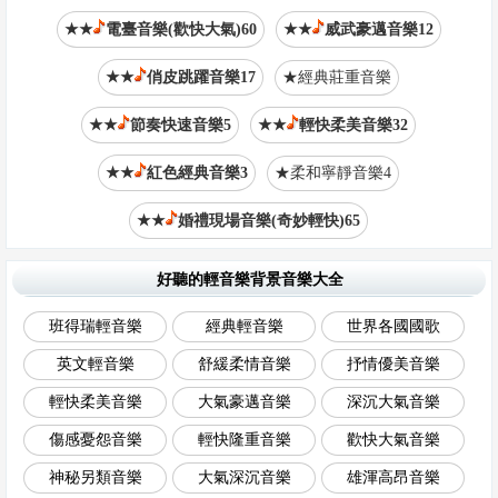
★★
電臺音樂(歡快大氣)60
★★
威武豪邁音樂12
★★
俏皮跳躍音樂17
★經典莊重音樂
★★
節奏快速音樂5
★★
輕快柔美音樂32
★★
紅色經典音樂3
★柔和寧靜音樂4
★★
婚禮現場音樂(奇妙輕快)65
好聽的輕音樂背景音樂大全
班得瑞輕音樂
經典輕音樂
世界各國國歌
英文輕音樂
舒緩柔情音樂
抒情優美音樂
輕快柔美音樂
大氣豪邁音樂
深沉大氣音樂
傷感憂怨音樂
輕快隆重音樂
歡快大氣音樂
神秘另類音樂
大氣深沉音樂
雄渾高昂音樂