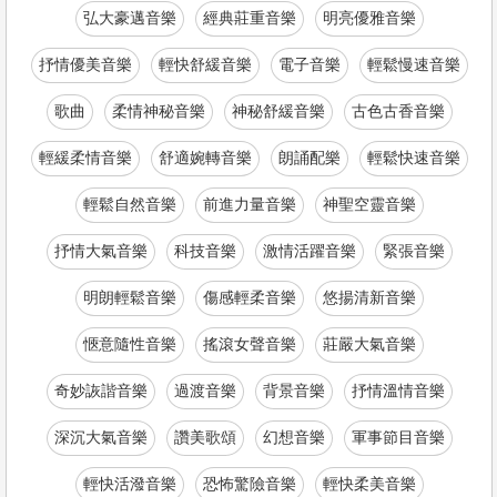
弘大豪邁音樂
經典莊重音樂
明亮優雅音樂
抒情優美音樂
輕快舒緩音樂
電子音樂
輕鬆慢速音樂
歌曲
柔情神秘音樂
神秘舒緩音樂
古色古香音樂
輕緩柔情音樂
舒適婉轉音樂
朗誦配樂
輕鬆快速音樂
輕鬆自然音樂
前進力量音樂
神聖空靈音樂
抒情大氣音樂
科技音樂
激情活躍音樂
緊張音樂
明朗輕鬆音樂
傷感輕柔音樂
悠揚清新音樂
愜意隨性音樂
搖滾女聲音樂
莊嚴大氣音樂
奇妙詼諧音樂
過渡音樂
背景音樂
抒情溫情音樂
深沉大氣音樂
讚美歌頌
幻想音樂
軍事節目音樂
輕快活潑音樂
恐怖驚險音樂
輕快柔美音樂