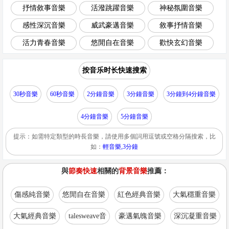
抒情敘事音樂
活潑跳躍音樂
神秘氛圍音樂
感性深沉音樂
威武豪邁音樂
敘事抒情音樂
活力青春音樂
悠閒自在音樂
歡快玄幻音樂
按音乐时长快速搜索
30秒音樂
60秒音樂
2分鐘音樂
3分鐘音樂
3分鐘到4分鐘音樂
4分鐘音樂
5分鐘音樂
提示：如需特定類型的時長音樂，請使用多個詞用逗號或空格分隔搜索，比
如：
輕音樂,3分鐘
與
節奏快速
相關的
背景音樂
推薦：
傷感純音樂
悠閒自在音樂
紅色經典音樂
大氣穩重音樂
大氣經典音樂
talesweave音
豪邁氣魄音樂
深沉凝重音樂