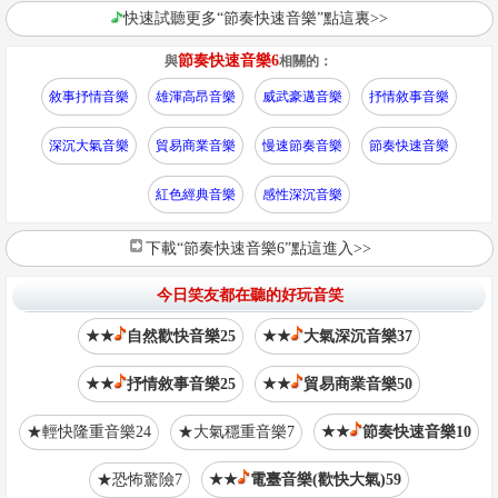
快速試聽更多“節奏快速音樂”點這裏>>
節奏快速音樂6
與
相關的：
敘事抒情音樂
雄渾高昂音樂
威武豪邁音樂
抒情敘事音樂
深沉大氣音樂
貿易商業音樂
慢速節奏音樂
節奏快速音樂
紅色經典音樂
感性深沉音樂
下載“節奏快速音樂6”點這進入>>
今日笑友都在聽的好玩音笑
★★
自然歡快音樂25
★★
大氣深沉音樂37
★★
抒情敘事音樂25
★★
貿易商業音樂50
★輕快隆重音樂24
★大氣穩重音樂7
★★
節奏快速音樂10
★恐怖驚險7
★★
電臺音樂(歡快大氣)59