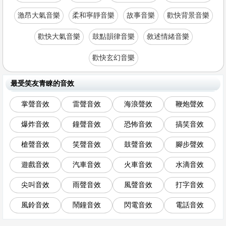
激昂大氣音樂
柔和寧靜音樂
故事音樂
歡快背景音樂
歡快大氣音樂
鼓點韻律音樂
敘述情緒音樂
歡快玄幻音樂
最受笑友青睞的音效
掌聲音效
雷聲音效
海浪聲效
鞭炮聲效
爆炸音效
鐘聲音效
恐怖音效
搞笑音效
槍聲音效
笑聲音效
鼓聲音效
腳步聲效
遊戲音效
汽車音效
火車音效
水滴音效
尖叫音效
雨聲音效
風聲音效
打字音效
風鈴音效
鬧鐘音效
閃電音效
電話音效