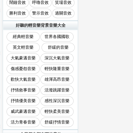
鬧鐘音效
呼嚕音效
笑場音效
勝利音效
警示音效
過關音效
好聽的輕音樂背景音樂大全
經典輕音樂
世界各國國歌
英文輕音樂
舒緩的音樂
大氣豪邁音樂
深沉大氣音樂
傷感憂怨音樂
輕快隆重音樂
歡快大氣音樂
雄渾高昂音樂
抒情敘事音樂
活潑跳躍音樂
抒情優美音樂
感性深沉音樂
威武豪邁音樂
輕快柔美音樂
活力青春音樂
舒緩抒情音樂