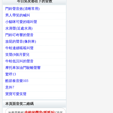
今日笑友都在下的音效
門鈴聲音效(清晰常用)
男人帶笑的喊叫
小貓咪可愛的喵叫聲
水滴聲(近處水滴)
門鈴叮咚響的聲音
放屁的聲音(像刹車)
牛蛙連續呱呱叫聲
笑聲(8個月嬰兒
牛蛙低沉叫的聲音
摩托車加油門駛離聲響
驚呼13
酷節奏音樂103
意外7
寶寶可愛笑聲
本頁面音笑二維碼
牛蛙的聲音(呱呱叫)
如果需要把“
”音笑