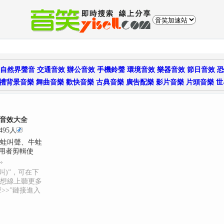
自然界聲音
交通音效
辦公音效
手機鈴聲
環境音效
樂器音效
節日音效
恐
禮背景音樂
舞曲音樂
歡快音樂
古典音樂
廣告配樂
影片音樂
片頭音樂
世
聲音效大全
495人
蛙叫聲、牛蛙
使用者剪輯使
。
叫)”，可在下
想線上聽更多
>>”鏈接進入