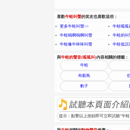
喜歡
牛蛙叫聲
的笑友也喜歡這些：
更多牛蛙叫聲>>
牛蛙呱呱
牛蛙嗚啊嗚啊叫聲
牛蛙的叫聲
牛蛙像牛哞哞叫聲
牛蛙低沉
與
牛蛙的聲音(呱呱叫)
內容相關的標籤：
牛蛙
布穀鳥
豹子
提示：點擊以上按鈕即可立即試聽“牛蛙的