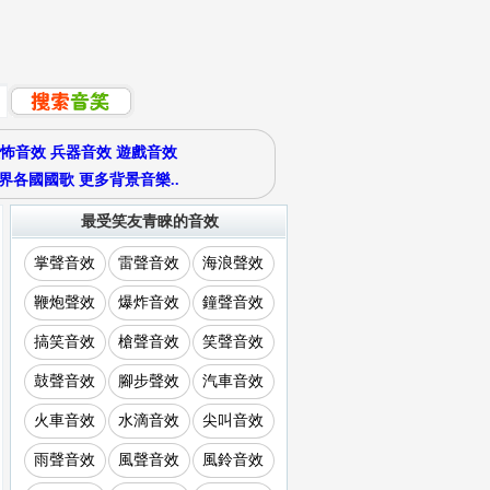
怖音效
兵器音效
遊戲音效
界各國國歌
更多背景音樂..
最受笑友青睞的音效
掌聲音效
雷聲音效
海浪聲效
鞭炮聲效
爆炸音效
鐘聲音效
搞笑音效
槍聲音效
笑聲音效
鼓聲音效
腳步聲效
汽車音效
火車音效
水滴音效
尖叫音效
雨聲音效
風聲音效
風鈴音效