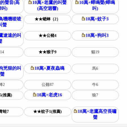
馬的聲音(高
10萬+老鷹的叫聲
10萬+蟬鳴聲(蟬鳴
叫)
(高空迴響)
叫)
小鳥嘰嘰喳喳
10萬+蚊子3
★★蟋蟀（2）
叫聲
蒼鷹遼遠的叫
10萬+狗叫3
★★公豬4
聲
14
★★猴子9
貓19
惡狗兇狠的叫
10萬+夏夜蟲鳴
馬6
聲
蜂2
公雞87
牛6
10萬+老虎16
(推薦)
狼7
10萬+老鷹高空長嘯
青蛙7
★★蚊子1(推薦)
聲