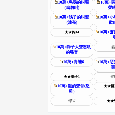
10萬+烏鴉的叫聲
10萬+
(嗚啊叫)
聲啼
10萬+鴿子的叫聲
10萬+
(清亮)
歡
10萬+
★★狗14
10萬+獅子大聲怒吼
貓
的聲音
10萬+青蛙6
10萬+
嚷
★★鴨子1
蜜
10萬+龍的聲音(怒
★★鷹5
吼)
蟬37
★★