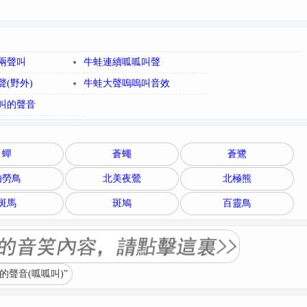
兩聲叫
牛蛙連續呱呱叫聲
(野外)
牛蛙大聲嗚嗚叫音效
叫的聲音
蟬
蒼蠅
蒼鷺
伯勞鳥
北美夜鶯
北極熊
斑馬
斑鳩
百靈鳥
聲音(呱呱叫)”