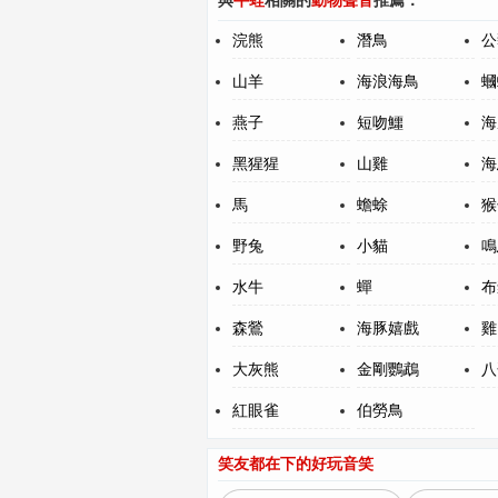
與
牛蛙
相關的
動物聲音
推薦：
浣熊
潛鳥
公
山羊
海浪海鳥
蟈
燕子
短吻鱷
海
黑猩猩
山雞
海
馬
蟾蜍
猴
野兔
小貓
鳴
水牛
蟬
布
森鶯
海豚嬉戲
雞
大灰熊
金剛鸚鵡
八
紅眼雀
伯勞鳥
笑友都在下的好玩音笑