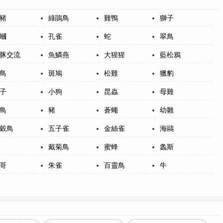
豬
綠鵑鳥
雞鴨
獅子
蟈
孔雀
蛇
翠鳥
豚交流
魚鱗燕
大猩猩
藍松鴉
鳥
斑鳩
松雞
獵豹
子
小狗
昆蟲
母雞
鳥
豬
蒼蠅
幼雛
穀鳥
五子雀
金絲雀
海鷗
戴菊鳥
蜜蜂
螽斯
哥
朱雀
百靈鳥
牛