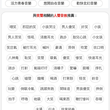
活力青春音樂
悠閒自在音樂
歡快玄幻音樂
與
笑聲
相關的
人聲音效
推薦：
嘲笑
邪惡的笑
小孩哭泣
男人傻笑
奸笑
小孩
男人苦笑
怪吼
清脆耳光
跑步
胎兒心跳
小女孩
笑岔氣
被打耳光
喊叫
豪邁
滑倒
吃驚
吹口哨
八神庵
恥笑
笑聲
吸氣
傻笑
慘笑
快速耳光
踏步
打鼾
氣喘吁吁
清嗓子
驚嚇
親嘴
掙扎
心跳
噓聲
饞嘴
喝酒
打寒顫
怪笑
鈴音
玩樂
倒吸冷氣
跳躍奔跑
聞味道
男孩傻笑
摔倒
拍手
呼嚕
吮吸
大笑
喝東西
鞭打慘叫
吞咽
卡通
行走
鼓掌節奏