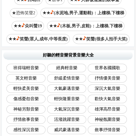
★恐怖笑聲2
★★
(水泥地,男子,運動鞋)：上樓梯,下樓梯
★★
尖叫聲19
★★
(木板,男子,皮鞋)：上樓梯,下樓梯
★★
笑聲(眾人,成年,中等長度)
★★
笑聲(很多人拍手大笑)
好聽的輕音樂背景音樂大全
班得瑞輕音樂
經典輕音樂
世界各國國歌
英文輕音樂
舒緩柔情音樂
抒情優美音樂
輕快柔美音樂
大氣豪邁音樂
深沉大氣音樂
傷感憂怨音樂
輕快隆重音樂
歡快大氣音樂
神秘另類音樂
大氣深沉音樂
雄渾高昂音樂
抒情敘事音樂
活潑跳躍音樂
神秘氛圍音樂
感性深沉音樂
威武豪邁音樂
敘事抒情音樂