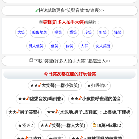
快速試聽更多“笑聲音效”點這裏>>
笑聲(許多人拍手大笑)
與
相關的：
大笑
癡癡地笑
嘲笑
爆笑
冷笑
奸笑
怪笑
男人傻笑
傻笑
偷笑
人群
女人笑聲
下載“笑聲(許多人拍手大笑)”點這進入>>
今日笑友都在聽的好玩音笑
★★
大笑聲(一群小孩笑)
★打呼嚕04
★★
噓聲音效(喝倒彩)
★★
小孩歡呼雀躍的聲音
★★
男子笑聲4
★★
(水泥地,男子,皮鞋底)：上樓梯,下樓梯
★怪叫2
★★
笑聲(一群人大笑)
10萬+鼓掌12
★★
口哨22
★鼓掌1
★★
人群被逗樂的鼓掌聲