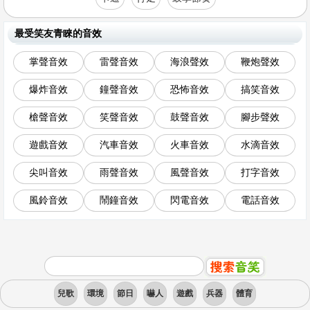
最受笑友青睞的音效
掌聲音效
雷聲音效
海浪聲效
鞭炮聲效
爆炸音效
鐘聲音效
恐怖音效
搞笑音效
槍聲音效
笑聲音效
鼓聲音效
腳步聲效
遊戲音效
汽車音效
火車音效
水滴音效
尖叫音效
雨聲音效
風聲音效
打字音效
風鈴音效
鬧鐘音效
閃電音效
電話音效
兒歌
環境
節日
嚇人
遊戲
兵器
體育