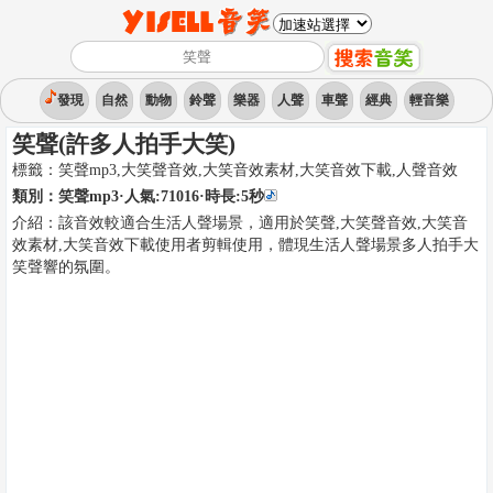
發現
自然
動物
鈴聲
樂器
人聲
車聲
經典
輕音樂
笑聲(許多人拍手大笑)
標籤：
笑聲mp3,大笑聲音效,大笑音效素材,大笑音效下載
,
人聲音效
類別：
笑聲mp3
·人氣:71016
·時長:
5
秒
介紹：
該音效較適合生活人聲場景，適用於笑聲,大笑聲音效,大笑音
效素材,大笑音效下載使用者剪輯使用，體現生活人聲場景多人拍手大
笑聲響的氛圍。