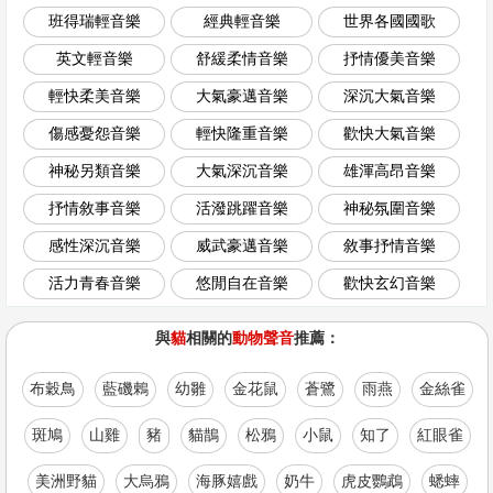
班得瑞輕音樂
經典輕音樂
世界各國國歌
英文輕音樂
舒緩柔情音樂
抒情優美音樂
輕快柔美音樂
大氣豪邁音樂
深沉大氣音樂
傷感憂怨音樂
輕快隆重音樂
歡快大氣音樂
神秘另類音樂
大氣深沉音樂
雄渾高昂音樂
抒情敘事音樂
活潑跳躍音樂
神秘氛圍音樂
感性深沉音樂
威武豪邁音樂
敘事抒情音樂
活力青春音樂
悠閒自在音樂
歡快玄幻音樂
與
貓
相關的
動物聲音
推薦：
布穀鳥
藍磯鶇
幼雛
金花鼠
蒼鷺
雨燕
金絲雀
斑鳩
山雞
豬
貓鵲
松鴉
小鼠
知了
紅眼雀
美洲野貓
大烏鴉
海豚嬉戲
奶牛
虎皮鸚鵡
蟋蟀