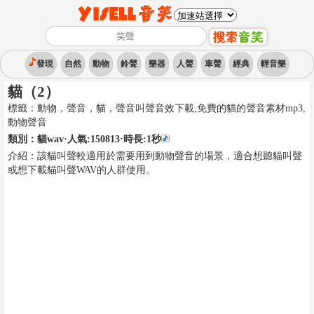
發現
自然
動物
鈴聲
樂器
人聲
車聲
經典
輕音樂
貓（2）
標籤：
動物，聲音，貓，聲音叫聲音效下載,免費的貓的聲音素材mp3
,
動物聲音
類別：
貓wav
·人氣:150813
·時長:
1
秒
介紹：
該貓叫聲較適用於需要用到動物聲音的場景，適合想聽貓叫聲
或想下載貓叫聲WAV的人群使用。