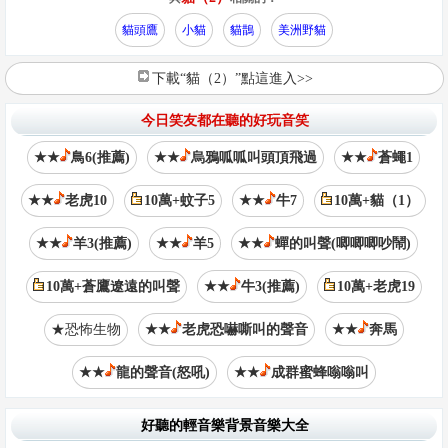
貓頭鷹
小貓
貓鵲
美洲野貓
下載“貓（2）”點這進入>>
今日笑友都在聽的好玩音笑
★★
鳥6(推薦)
★★
烏鴉呱呱叫頭頂飛過
★★
蒼蠅1
★★
老虎10
10萬+蚊子5
★★
牛7
10萬+貓（1）
★★
羊3(推薦)
★★
羊5
★★
蟬的叫聲(唧唧唧吵鬧)
10萬+蒼鷹遼遠的叫聲
★★
牛3(推薦)
10萬+老虎19
★恐怖生物
★★
老虎恐嚇嘶叫的聲音
★★
奔馬
★★
龍的聲音(怒吼)
★★
成群蜜蜂嗡嗡叫
好聽的輕音樂背景音樂大全