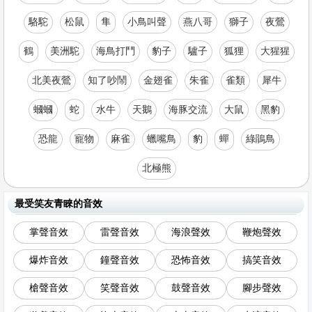
駱駝
松鼠
隼
小鳥叫聲
燕八哥
獅子
夜鶯
鶴
美洲駝
海鳥打鬥
豹子
驢子
狐狸
大猩猩
北美夜鶯
知了吵鬧
金翅雀
朱雀
雀類
犀牛
蟈蟈
蛇
水牛
天鵝
海豚交流
大鼠
黑豹
恐龍
寵物
麻雀
蠟嘴鳥
豹
蟬
綠鵑鳥
北極熊
最受笑友青睞的音效
掌聲音效
雷聲音效
海浪聲效
鞭炮聲效
爆炸音效
鐘聲音效
恐怖音效
搞笑音效
槍聲音效
笑聲音效
鼓聲音效
腳步聲效