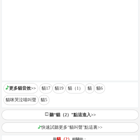
更多貓音效>>
貓17
貓19
貓（1）
貓
貓6
貓咪哭泣喵叫聲
貓5
聽“貓（2）”點這進入>>
快速試聽更多“貓叫聲”點這裏>>
貓（2）
與
相關的：