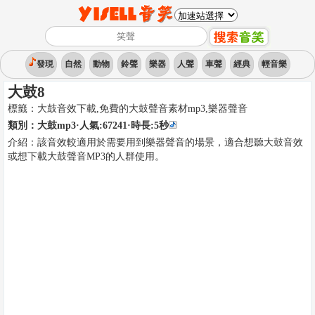
發現
自然
動物
鈴聲
樂器
人聲
車聲
經典
輕音樂
大鼓8
標籤：
大鼓音效下載,免費的大鼓聲音素材mp3
,
樂器聲音
類別：
大鼓mp3
·人氣:67241
·時長:
5
秒
介紹：
該音效較適用於需要用到樂器聲音的場景，適合想聽大鼓音效
或想下載大鼓聲音MP3的人群使用。