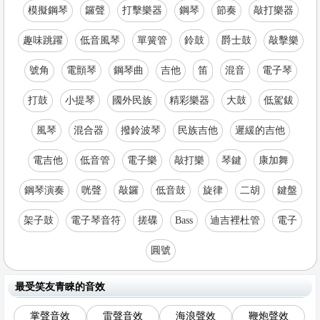
模擬鋼琴
鑼聲
打擊樂器
鋼琴
節奏
敲打樂器
趣味跳躍
低音風琴
單簧管
鈴鼓
爵士鼓
敲擊樂
號角
電顫琴
鋼琴曲
吉他
笛
混音
電子琴
打鼓
小提琴
國外民族
精彩樂器
大鼓
低駕鈸
風琴
混合器
撥鈴波琴
民族吉他
遲緩的吉他
電吉他
低音管
電子樂
敲打樂
琴鍵
康加舞
鋼琴演奏
咣聲
敲鑼
低音鼓
旋律
二胡
鍵盤
架子鼓
電子琴音符
搓碟
Bass
迪吉裡杜管
電子
圓號
最受笑友青睞的音效
掌聲音效
雷聲音效
海浪聲效
鞭炮聲效