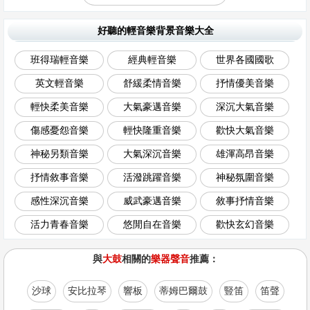
好聽的輕音樂背景音樂大全
班得瑞輕音樂
經典輕音樂
世界各國國歌
英文輕音樂
舒緩柔情音樂
抒情優美音樂
輕快柔美音樂
大氣豪邁音樂
深沉大氣音樂
傷感憂怨音樂
輕快隆重音樂
歡快大氣音樂
神秘另類音樂
大氣深沉音樂
雄渾高昂音樂
抒情敘事音樂
活潑跳躍音樂
神秘氛圍音樂
感性深沉音樂
威武豪邁音樂
敘事抒情音樂
活力青春音樂
悠閒自在音樂
歡快玄幻音樂
與
大鼓
相關的
樂器聲音
推薦：
沙球
安比拉琴
響板
蒂姆巴爾鼓
豎笛
笛聲