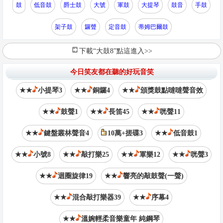
鼓
低音鼓
爵士鼓
大號
軍鼓
大提琴
鼓音
手鼓
架子鼓
鑼聲
定音鼓
蒂姆巴爾鼓
下載“大鼓8”點這進入>>
今日笑友都在聽的好玩音笑
★★
小提琴3
★★
銅鑼4
★★
頒獎鼓點噠噠聲音效
★★
鼓聲1
★★
長笛45
★★
咣聲11
★★
鍵盤叢林聲音4
10萬+搓碟3
★★
低音鼓1
★★
小號8
★★
敲打樂25
★★
軍樂12
★★
咣聲3
★★
迴圈旋律19
★★
響亮的敲鼓聲(一聲)
★★
混合敲打樂器39
★★
序幕4
★★
溫婉輕柔音樂童年 純鋼琴