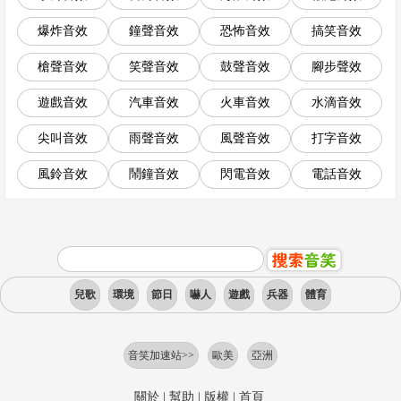
爆炸音效
鐘聲音效
恐怖音效
搞笑音效
槍聲音效
笑聲音效
鼓聲音效
腳步聲效
遊戲音效
汽車音效
火車音效
水滴音效
尖叫音效
雨聲音效
風聲音效
打字音效
風鈴音效
鬧鐘音效
閃電音效
電話音效
兒歌
環境
節日
嚇人
遊戲
兵器
體育
音笑加速站>>
歐美
亞洲
關於
|
幫助
|
版權
|
首頁