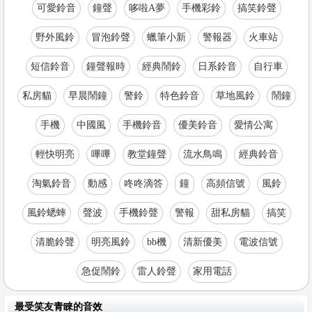
可愛鈴音
鐘聲
哆啦A夢
手機彩鈴
搞笑鈴聲
野外風鈴
冒泡鈴聲
蠟筆小新
警報器
火車站
短信鈴音
鐘聲報時
經典鬧鈴
日系鈴音
自行車
私房貓
早晨鬧鐘
警鈴
特色鈴音
草地風鈴
鬧鐘
手機
中國風
手機鈴音
優美鈴音
愛情公寓
輕快明亮
嗶嗶
教堂鐘聲
流水鳥鳴
經典鈴音
淘氣鈴音
動感
咚咚滴答
鐘
高頻信號
風鈴
風鈴蟋蟀
聲波
手機鈴聲
警報
甜私房貓
搞笑
清脆鈴聲
明亮風鈴
bb機
清新優美
電波信號
急促鬧鈴
雷人鈴聲
家用電話
最受笑友青睞的音效