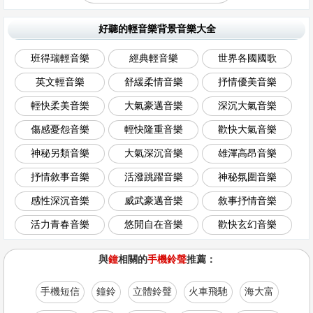
好聽的輕音樂背景音樂大全
班得瑞輕音樂
經典輕音樂
世界各國國歌
英文輕音樂
舒緩柔情音樂
抒情優美音樂
輕快柔美音樂
大氣豪邁音樂
深沉大氣音樂
傷感憂怨音樂
輕快隆重音樂
歡快大氣音樂
神秘另類音樂
大氣深沉音樂
雄渾高昂音樂
抒情敘事音樂
活潑跳躍音樂
神秘氛圍音樂
感性深沉音樂
威武豪邁音樂
敘事抒情音樂
活力青春音樂
悠閒自在音樂
歡快玄幻音樂
與
鐘
相關的
手機鈴聲
推薦：
手機短信
鐘鈴
立體鈴聲
火車飛馳
海大富