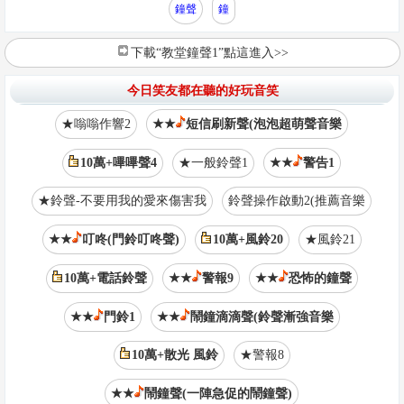
鐘聲
鐘
下載“教堂鐘聲1”點這進入>>
今日笑友都在聽的好玩音笑
★嗡嗡作響2
★★
短信刷新聲(泡泡超萌聲音樂
10萬+嗶嗶聲4
★一般鈴聲1
★★
警告1
★鈴聲-不要用我的愛來傷害我
鈴聲操作啟動2(推薦音樂
★★
叮咚(門鈴叮咚聲)
10萬+風鈴20
★風鈴21
10萬+電話鈴聲
★★
警報9
★★
恐怖的鐘聲
★★
門鈴1
★★
鬧鐘滴滴聲(鈴聲漸強音樂
10萬+散光 風鈴
★警報8
★★
鬧鐘聲(一陣急促的鬧鐘聲)