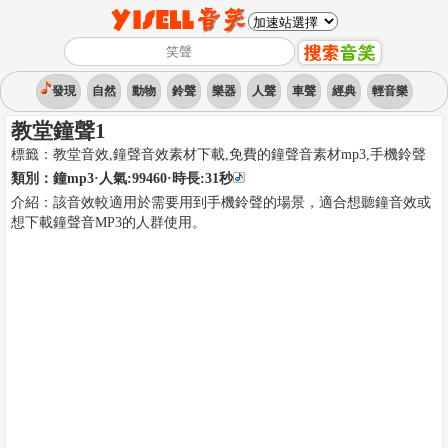
發現
自然
動物
鈴聲
樂器
人聲
車聲
經典
輕音樂
教堂鐘聲1
標籤：
教堂音效,鐘聲音效素材下載,免費的鐘聲音素材mp3
,
手機鈴聲
類別：
鐘mp3
·人氣:99460
·時長:
31
秒
介紹：
該音效較適用於需要用到手機鈴聲的場景，適合想聽鐘音效或
想下載鐘聲音MP3的人群使用。