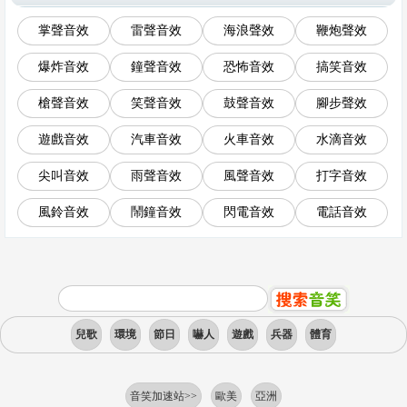
掌聲音效
雷聲音效
海浪聲效
鞭炮聲效
爆炸音效
鐘聲音效
恐怖音效
搞笑音效
槍聲音效
笑聲音效
鼓聲音效
腳步聲效
遊戲音效
汽車音效
火車音效
水滴音效
尖叫音效
雨聲音效
風聲音效
打字音效
風鈴音效
鬧鐘音效
閃電音效
電話音效
兒歌
環境
節日
嚇人
遊戲
兵器
體育
音笑加速站>>
歐美
亞洲