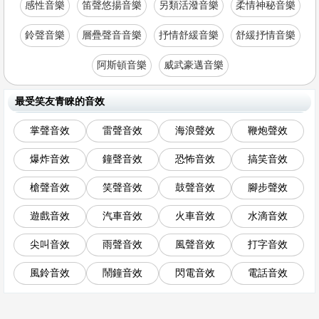
感性音樂
笛聲悠揚音樂
另類活潑音樂
柔情神秘音樂
鈴聲音樂
層疊聲音音樂
抒情舒緩音樂
舒緩抒情音樂
阿斯頓音樂
威武豪邁音樂
最受笑友青睞的音效
掌聲音效
雷聲音效
海浪聲效
鞭炮聲效
爆炸音效
鐘聲音效
恐怖音效
搞笑音效
槍聲音效
笑聲音效
鼓聲音效
腳步聲效
遊戲音效
汽車音效
火車音效
水滴音效
尖叫音效
雨聲音效
風聲音效
打字音效
風鈴音效
鬧鐘音效
閃電音效
電話音效