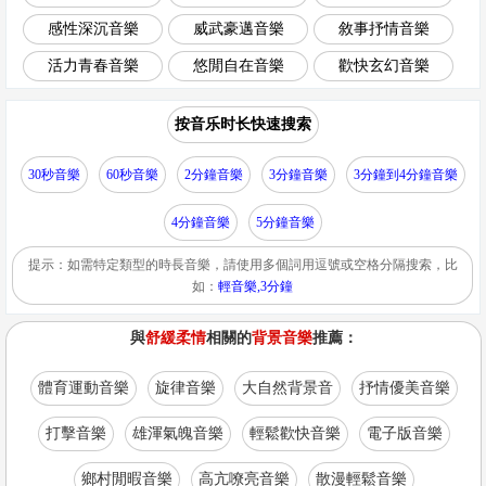
感性深沉音樂
威武豪邁音樂
敘事抒情音樂
活力青春音樂
悠閒自在音樂
歡快玄幻音樂
按音乐时长快速搜索
30秒音樂
60秒音樂
2分鐘音樂
3分鐘音樂
3分鐘到4分鐘音樂
4分鐘音樂
5分鐘音樂
提示：如需特定類型的時長音樂，請使用多個詞用逗號或空格分隔搜索，比
如：
輕音樂,3分鐘
與
舒緩柔情
相關的
背景音樂
推薦：
體育運動音樂
旋律音樂
大自然背景音
抒情優美音樂
打擊音樂
雄渾氣魄音樂
輕鬆歡快音樂
電子版音樂
鄉村閒暇音樂
高亢嘹亮音樂
散漫輕鬆音樂