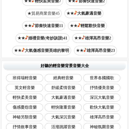
★★
輕快柔美音樂7
★★
節奏快速音樂2
★貿易商業音樂45
★★
大氣豪邁音樂
★★
節奏快速音樂11
★★
輕鬆歡快音樂
★★
婚禮音樂(奇妙詼諧)41
★★
雄渾高昂音樂2
★★
大氣傷感音樂英雄的黎明
★★
雄渾高昂音樂23
好聽的輕音樂背景音樂大全
班得瑞輕音樂
經典輕音樂
世界各國國歌
英文輕音樂
舒緩柔情音樂
抒情優美音樂
輕快柔美音樂
大氣豪邁音樂
深沉大氣音樂
傷感憂怨音樂
輕快隆重音樂
歡快大氣音樂
神秘另類音樂
大氣深沉音樂
雄渾高昂音樂
抒情敘事音樂
活潑跳躍音樂
神秘氛圍音樂