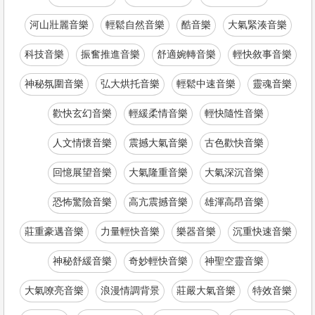
河山壯麗音樂
輕鬆自然音樂
酷音樂
大氣緊湊音樂
科技音樂
振奮推進音樂
舒適婉轉音樂
輕快敘事音樂
神秘氛圍音樂
弘大烘托音樂
輕鬆中速音樂
靈魂音樂
歡快玄幻音樂
輕緩柔情音樂
輕快隨性音樂
人文情懷音樂
震撼大氣音樂
古色歡快音樂
回憶展望音樂
大氣隆重音樂
大氣深沉音樂
恐怖驚險音樂
高亢震撼音樂
雄渾高昂音樂
莊重豪邁音樂
力量輕快音樂
樂器音樂
沉重快速音樂
神秘舒緩音樂
奇妙輕快音樂
神聖空靈音樂
大氣嘹亮音樂
浪漫情調背景
莊嚴大氣音樂
特效音樂