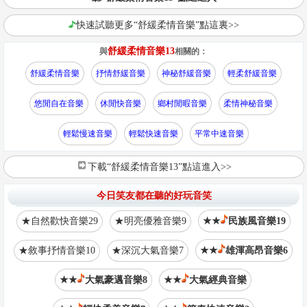
快速試聽更多“舒緩柔情音樂”點這裏>>
舒緩柔情音樂13
與
相關的：
舒緩柔情音樂
抒情舒緩音樂
神秘舒緩音樂
輕柔舒緩音樂
悠閒自在音樂
休閒快音樂
鄉村閒暇音樂
柔情神秘音樂
輕鬆慢速音樂
輕鬆快速音樂
平常中速音樂
下載“舒緩柔情音樂13”點這進入>>
今日笑友都在聽的好玩音笑
★自然歡快音樂29
★明亮優雅音樂9
★★
民族風音樂19
★敘事抒情音樂10
★深沉大氣音樂7
★★
雄渾高昂音樂6
★★
大氣豪邁音樂8
★★
大氣經典音樂