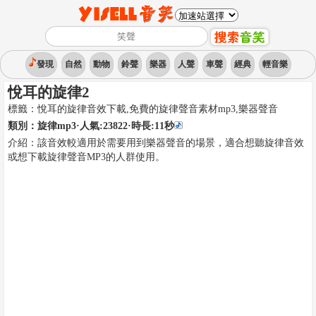
發現
自然
動物
鈴聲
樂器
人聲
車聲
經典
輕音樂
悅耳的旋律2
標籤：
悅耳的旋律音效下載,免費的旋律聲音素材mp3
,
樂器聲音
類別：
旋律mp3
·人氣:23822
·時長:
11
秒
介紹：
該音效較適用於需要用到樂器聲音的場景，適合想聽旋律音效
或想下載旋律聲音MP3的人群使用。