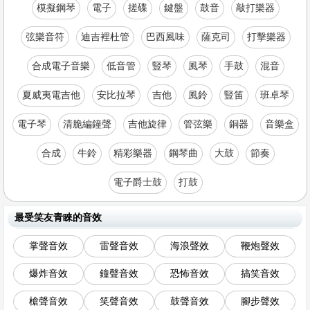
模擬鋼琴
電子
搓碟
鍵盤
鼓音
敲打樂器
弦樂音符
迪吉裡杜管
巴西風味
薩克司
打擊樂器
合成電子音樂
低音管
豎琴
風琴
手鼓
混音
夏威夷電吉他
安比拉琴
吉他
風鈴
豎笛
班卓琴
電子琴
清脆編鐘聲
吉他旋律
管弦樂
銅器
音樂盒
合成
牛鈴
精彩樂器
鋼琴曲
大鼓
節奏
電子爵士鼓
打鼓
最受笑友青睞的音效
掌聲音效
雷聲音效
海浪聲效
鞭炮聲效
爆炸音效
鐘聲音效
恐怖音效
搞笑音效
槍聲音效
笑聲音效
鼓聲音效
腳步聲效