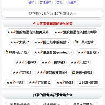
旋律
吉他旋律
吉他
薩克斯
下載“悅耳的旋律2”點這進入>>
今日笑友都在聽的好玩音笑
★★
溫婉輕柔音樂輕美風鈴
★★
溫婉輕柔音樂輕快鋼琴1
★★
大鼓62
★★
爵士鼓中的鑼聲12
10萬+搓碟1
10萬+架子鼓3
★★
傷感音樂-passing by
★★
低音鼓12
★★
小提琴3
★★
一觸即發3
★★
大鼓57
★★
吉他13
★★
鍵盤叢林聲音4
10萬+鼓聲2
★★
小號6
★★
定音鼓12
★★
搓碟5
10萬+鼓聲3
好聽的輕音樂背景音樂大全
班得瑞輕音樂
經典輕音樂
世界各國國歌