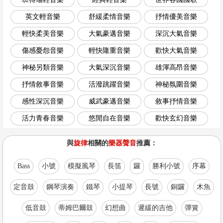
英文輕音樂
舒緩柔情音樂
抒情優美音樂
輕快柔美音樂
大氣豪邁音樂
深沉大氣音樂
傷感憂怨音樂
輕快隆重音樂
歡快大氣音樂
神秘另類音樂
大氣深沉音樂
雄渾高昂音樂
抒情敘事音樂
活潑跳躍音樂
神秘氛圍音樂
感性深沉音樂
威武豪邁音樂
敘事抒情音樂
活力青春音樂
悠閒自在音樂
歡快玄幻音樂
與
旋律
相關的
樂器聲音
推薦：
Bass
小號
模擬風琴
長笛
鑼
勝利小號
序幕
定音鼓
鋼琴演奏
鐵琴
小提琴
長號
銅鑼
木魚
低音鼓
蒂姆巴爾鼓
幻想曲
遲緩的吉他
彈簧