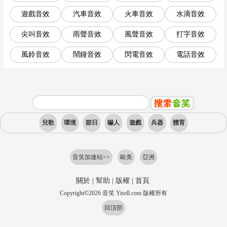
遊戲音效
汽車音效
火車音效
水滴音效
尖叫音效
雨聲音效
風聲音效
打字音效
風鈴音效
鬧鐘音效
閃電音效
電話音效
兒歌
環境
節日
嚇人
遊戲
兵器
體育
音笑加速站>>
歐美
亞洲
關於
|
幫助
|
版權
|
首頁
Copyright
©
2026
音笑 Yisell.com 版權所有
回頂部