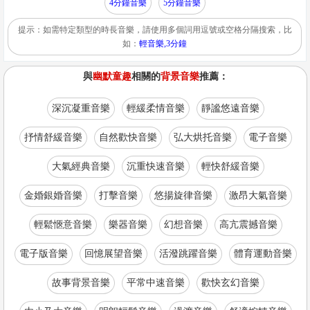
4分鐘音樂
5分鐘音樂
提示：如需特定類型的時長音樂，請使用多個詞用逗號或空格分隔搜索，比
如：
輕音樂,3分鐘
與
幽默童趣
相關的
背景音樂
推薦：
深沉凝重音樂
輕緩柔情音樂
靜謐悠遠音樂
抒情舒緩音樂
自然歡快音樂
弘大烘托音樂
電子音樂
大氣經典音樂
沉重快速音樂
輕快舒緩音樂
金婚銀婚音樂
打擊音樂
悠揚旋律音樂
激昂大氣音樂
輕鬆愜意音樂
樂器音樂
幻想音樂
高亢震撼音樂
電子版音樂
回憶展望音樂
活潑跳躍音樂
體育運動音樂
故事背景音樂
平常中速音樂
歡快玄幻音樂