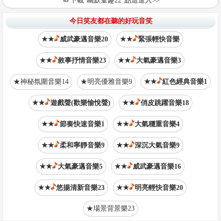
下載“幽默童趣22”點這進入>>
今日笑友都在聽的好玩音笑
★★
威武豪邁音樂20
★★
緊張輕快音樂
★★
敘事抒情音樂23
★★
大氣豪邁音樂3
★神秘氛圍音樂14
★明亮優雅音樂9
★★
紅色經典音樂1
★★
遊戲聲(歡樂愉悅聲)
★★
俏皮跳躍音樂18
★★
節奏快速音樂1
★★
大氣穩重音樂4
★★
柔和寧靜音樂9
★★
深沉大氣音樂9
★★
大氣豪邁音樂5
★★
威武豪邁音樂16
★★
悠揚清新音樂23
★★
明亮輕快音樂20
★場景背景樂23