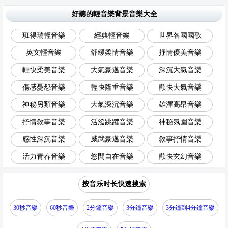
好聽的輕音樂背景音樂大全
班得瑞輕音樂
經典輕音樂
世界各國國歌
英文輕音樂
舒緩柔情音樂
抒情優美音樂
輕快柔美音樂
大氣豪邁音樂
深沉大氣音樂
傷感憂怨音樂
輕快隆重音樂
歡快大氣音樂
神秘另類音樂
大氣深沉音樂
雄渾高昂音樂
抒情敘事音樂
活潑跳躍音樂
神秘氛圍音樂
感性深沉音樂
威武豪邁音樂
敘事抒情音樂
活力青春音樂
悠閒自在音樂
歡快玄幻音樂
按音乐时长快速搜索
30秒音樂
60秒音樂
2分鐘音樂
3分鐘音樂
3分鐘到4分鐘音樂