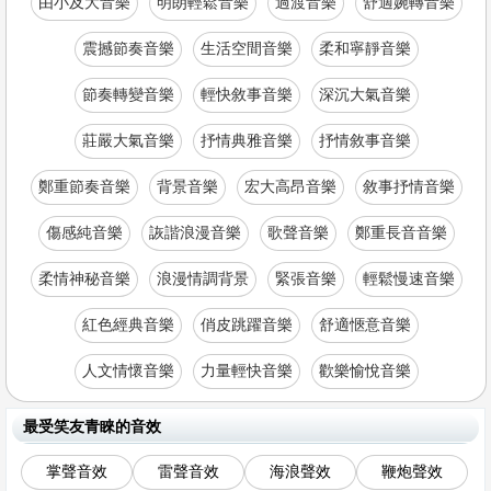
由小及大音樂
明朗輕鬆音樂
過渡音樂
舒適婉轉音樂
震撼節奏音樂
生活空間音樂
柔和寧靜音樂
節奏轉變音樂
輕快敘事音樂
深沉大氣音樂
莊嚴大氣音樂
抒情典雅音樂
抒情敘事音樂
鄭重節奏音樂
背景音樂
宏大高昂音樂
敘事抒情音樂
傷感純音樂
詼諧浪漫音樂
歌聲音樂
鄭重長音音樂
柔情神秘音樂
浪漫情調背景
緊張音樂
輕鬆慢速音樂
紅色經典音樂
俏皮跳躍音樂
舒適愜意音樂
人文情懷音樂
力量輕快音樂
歡樂愉悅音樂
最受笑友青睞的音效
掌聲音效
雷聲音效
海浪聲效
鞭炮聲效