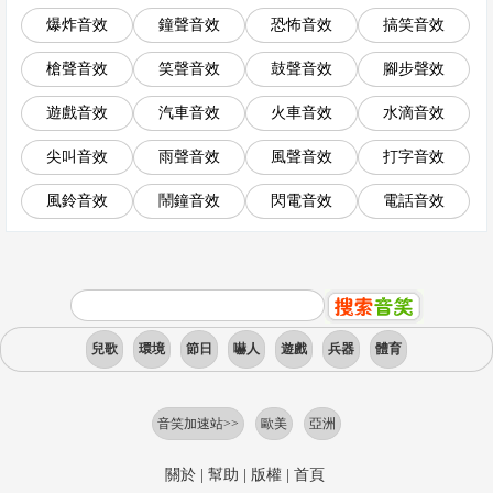
爆炸音效
鐘聲音效
恐怖音效
搞笑音效
槍聲音效
笑聲音效
鼓聲音效
腳步聲效
遊戲音效
汽車音效
火車音效
水滴音效
尖叫音效
雨聲音效
風聲音效
打字音效
風鈴音效
鬧鐘音效
閃電音效
電話音效
兒歌
環境
節日
嚇人
遊戲
兵器
體育
音笑加速站>>
歐美
亞洲
關於
|
幫助
|
版權
|
首頁