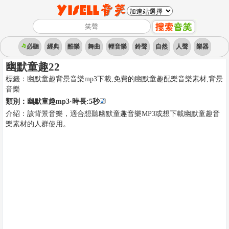
必聽
經典
酷樂
舞曲
輕音樂
鈴聲
自然
人聲
樂器
幽默童趣22
標籤：
幽默童趣背景音樂mp3下載,免費的幽默童趣配樂音樂素材
,
背景
音樂
類別：
幽默童趣mp3
·時長:
5
秒
介紹：
該背景音樂，適合想聽幽默童趣音樂MP3或想下載幽默童趣音
樂素材的人群使用。