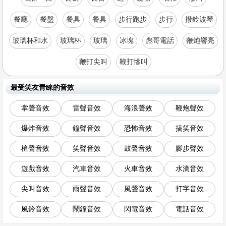
餐廳
餐盤
餐具
餐具
步行跑步
步行
撥鈴波琴
玻璃杯和水
玻璃杯
玻璃
冰塊
彪哥電話
鞭炮響亮
鞭打尖叫
鞭打慘叫
最受笑友青睞的音效
掌聲音效
雷聲音效
海浪聲效
鞭炮聲效
爆炸音效
鐘聲音效
恐怖音效
搞笑音效
槍聲音效
笑聲音效
鼓聲音效
腳步聲效
遊戲音效
汽車音效
火車音效
水滴音效
尖叫音效
雨聲音效
風聲音效
打字音效
風鈴音效
鬧鐘音效
閃電音效
電話音效