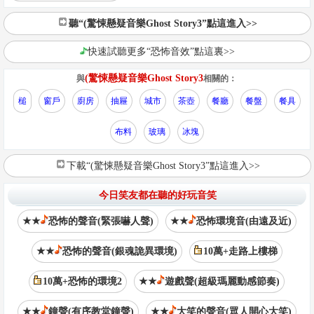
聽“(驚悚懸疑音樂Ghost Story3”點這進入>>
快速試聽更多“恐怖音效”點這裏>>
(驚悚懸疑音樂Ghost Story3
與
相關的：
槌
窗戶
廚房
抽屜
城市
茶壺
餐廳
餐盤
餐具
布料
玻璃
冰塊
下載“(驚悚懸疑音樂Ghost Story3”點這進入>>
今日笑友都在聽的好玩音笑
★★
恐怖的聲音(緊張嚇人聲)
★★
恐怖環境音(由遠及近)
★★
恐怖的聲音(銀魂詭異環境)
10萬+走路上樓梯
10萬+恐怖的環境2
★★
遊戲聲(超級瑪麗動感節奏)
★★
鐘聲(有序教堂鐘聲)
★★
大笑的聲音(眾人開心大笑)