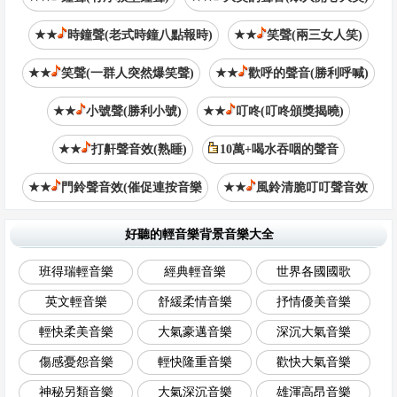
★★
時鐘聲(老式時鐘八點報時)
★★
笑聲(兩三女人笑)
★★
笑聲(一群人突然爆笑聲)
★★
歡呼的聲音(勝利呼喊)
★★
小號聲(勝利小號)
★★
叮咚(叮咚頒獎揭曉)
★★
打鼾聲音效(熟睡)
10萬+喝水吞咽的聲音
★★
門鈴聲音效(催促連按音樂
★★
風鈴清脆叮叮聲音效
好聽的輕音樂背景音樂大全
班得瑞輕音樂
經典輕音樂
世界各國國歌
英文輕音樂
舒緩柔情音樂
抒情優美音樂
輕快柔美音樂
大氣豪邁音樂
深沉大氣音樂
傷感憂怨音樂
輕快隆重音樂
歡快大氣音樂
神秘另類音樂
大氣深沉音樂
雄渾高昂音樂