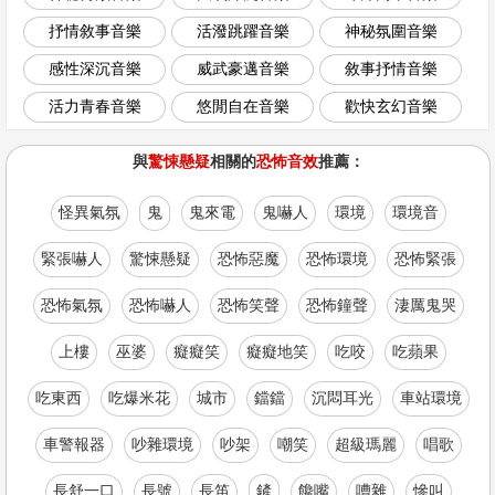
抒情敘事音樂
活潑跳躍音樂
神秘氛圍音樂
感性深沉音樂
威武豪邁音樂
敘事抒情音樂
活力青春音樂
悠閒自在音樂
歡快玄幻音樂
與
驚悚懸疑
相關的
恐怖音效
推薦：
怪異氣氛
鬼
鬼來電
鬼嚇人
環境
環境音
緊張嚇人
驚悚懸疑
恐怖惡魔
恐怖環境
恐怖緊張
恐怖氣氛
恐怖嚇人
恐怖笑聲
恐怖鐘聲
淒厲鬼哭
上樓
巫婆
癡癡笑
癡癡地笑
吃咬
吃蘋果
吃東西
吃爆米花
城市
鐺鐺
沉悶耳光
車站環境
車警報器
吵雜環境
吵架
嘲笑
超級瑪麗
唱歌
長舒一口
長號
長笛
鏟
饞嘴
嘈雜
慘叫