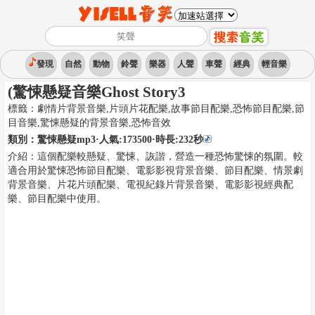
發現
自然
動物
鈴聲
樂器
人聲
車聲
經典
輕音樂
(驚悚懸疑音樂Ghost Story3
標籤：
劇情片背景音樂,片頭片花配樂,故事節目配樂,恐怖節目配樂,節
目音樂,驚悚懸疑的背景音樂
,
恐怖音效
類別：
驚悚懸疑mp3
·人氣:173500
·時長:
232
秒
介紹：
這個配樂較懸疑、驚悚、詼諧，營造一種恐怖驚悚的氛圍。較
適合用於驚悚恐怖節目配樂、電影影視背景音樂、節目配樂、情景劇
背景音樂、片花片頭配樂、電視紀錄片背景音樂、電影影視經典配
樂、節目配樂中使用。