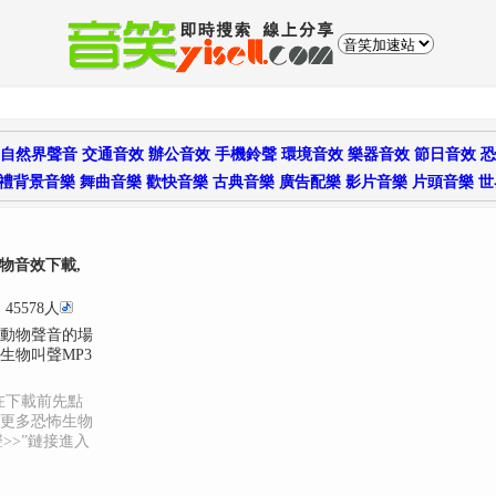
自然界聲音
交通音效
辦公音效
手機鈴聲
環境音效
樂器音效
節日音效
恐
禮背景音樂
舞曲音樂
歡快音樂
古典音樂
廣告配樂
影片音樂
片頭音樂
世
物音效下載,
45578人
動物聲音的場
生物叫聲MP3
在下載前先點
更多恐怖生物
>>”鏈接進入