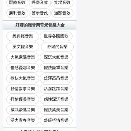
鬧鐘音效
呼嚕音效
笑場音效
勝利音效
警示音效
過關音效
好聽的輕音樂背景音樂大全
經典輕音樂
世界各國國歌
英文輕音樂
舒緩的音樂
大氣豪邁音樂
深沉大氣音樂
傷感憂怨音樂
輕快隆重音樂
歡快大氣音樂
雄渾高昂音樂
抒情敘事音樂
活潑跳躍音樂
抒情優美音樂
感性深沉音樂
威武豪邁音樂
輕快柔美音樂
活力青春音樂
舒緩抒情音樂