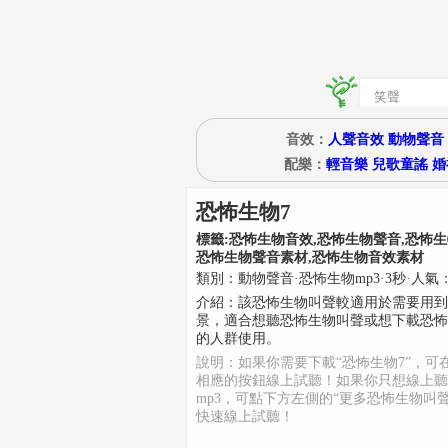
音效：
人聲音效
動物聲音
配樂：
輕音樂
兒歌童謠
婚
恐怖生物7
標籤:
恐怖生物音效,恐怖生物聲音,恐怖生
恐怖生物聲音素材,恐怖生物音效素材
類別：
動物聲音
·
恐怖生物mp3
·
3
秒
·人氣：
介紹：
該恐怖生物叫聲較適用於需要用到
景，適合想聽恐怖生物叫聲或想下載恐怖
的人群使用。
說明：如果你需要下載“恐怖生物7”，可
相應的按鈕線上試聽！如果你只想線上聽
mp3，可點下方左側的“更多恐怖生物叫聲
快速線上試聽！