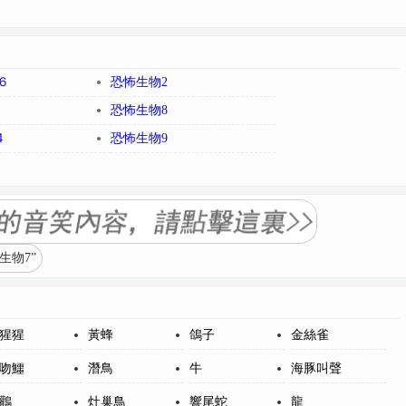
６
恐怖生物2
恐怖生物8
4
恐怖生物9
生物7”
猩猩
黃蜂
鴿子
金絲雀
吻鱷
潛鳥
牛
海豚叫聲
鸛
灶巢鳥
響尾蛇
龍