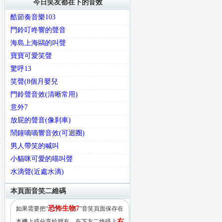
今日笑友都在下的音效
酷節奏音樂103
門鈴叮咚響的聲音
海島上海鷗的叫聲
寶寶可愛笑聲
驚呼13
笑聲(8個月嬰兒
門鈴聲音效(清晰常用)
意外7
放屁的聲音(像刹車)
鬧鐘嘀嘀響音效(可迴圈)
男人帶笑的喊叫
小貓咪可愛的喵叫聲
水滴聲(近處水滴)
本頁面音笑二維碼
恐怖生物7
如果需要把“
”音笑頁面保存在
右
本機上或分享給朋友，在下方二維碼上