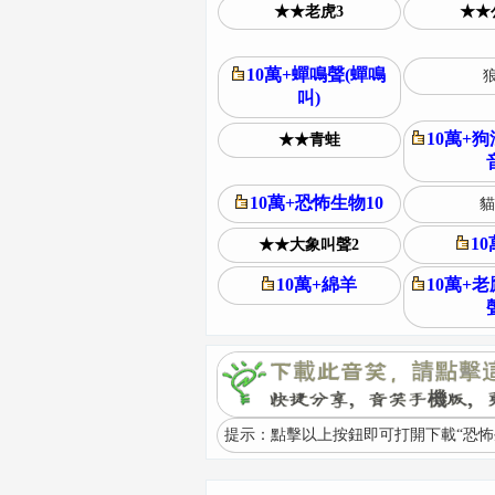
★★老虎3
★★
10萬+蟬鳴聲(蟬鳴
狼
叫)
10萬+
★★青蛙
10萬+恐怖生物10
貓
1
★★大象叫聲2
10萬+綿羊
10萬+
提示：點擊以上按鈕即可打開下載“恐怖