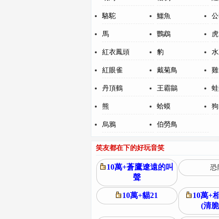
駱駝
鱷魚
公
馬
鸚鵡
虎
紅衣鳳頭
豹
水
紅眼雀
戴菊鳥
雞
丹頂鶴
王霸鶲
蛙
熊
蛤蟆
狗
烏鴉
伯勞鳥
笑友都在下的好玩音笑
10萬+蒼鷹遼遠的叫
恐
聲
10萬+貓21
10萬+
(清脆