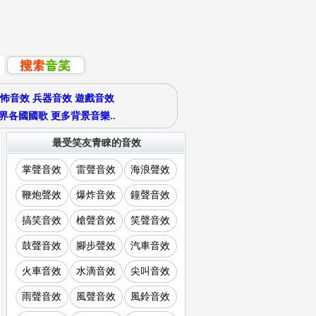
怖音效
兵器音效
遊戲音效
界各國國歌
更多背景音樂..
最受笑友青睞的音效
掌聲音效
雷聲音效
海浪聲效
鞭炮聲效
爆炸音效
鐘聲音效
搞笑音效
槍聲音效
笑聲音效
鼓聲音效
腳步聲效
汽車音效
火車音效
水滴音效
尖叫音效
雨聲音效
風聲音效
風鈴音效