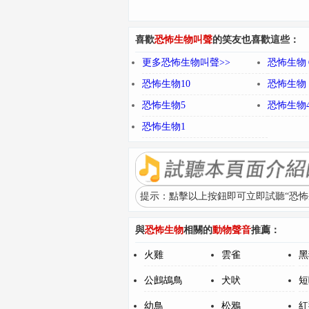
喜歡
恐怖生物叫聲
的笑友也喜歡這些：
更多恐怖生物叫聲>>
恐怖生物
恐怖生物10
恐怖生物
恐怖生物5
恐怖生物
恐怖生物1
提示：點擊以上按鈕即可立即試聽“恐怖
與
恐怖生物
相關的
動物聲音
推薦：
火雞
雲雀
黑
公鷓鴣鳥
犬吠
短
幼鳥
松鴉
紅