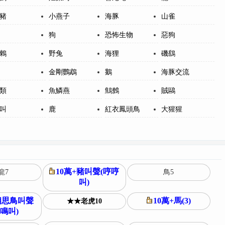
豬
小燕子
海豚
山雀
狗
恐怖生物
惡狗
鶇
野兔
海狸
磯鷂
金剛鸚鵡
鵝
海豚交流
類
魚鱗燕
鷦鷯
賊鷗
叫
鹿
紅衣鳳頭鳥
大猩猩
10萬+豬叫聲(哼哼
龍7
鳥5
叫)
相思鳥叫聲
10萬+馬(3)
★★老虎10
鳴叫)