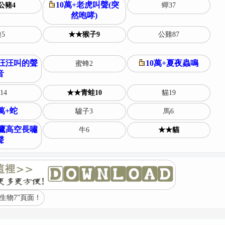
10萬+老虎叫聲(突
公豬4
蟬37
然咆哮)
5
★★猴子9
公雞87
狗汪汪叫的聲
10萬+夏夜蟲鳴
蜜蜂2
音
14
★★青蛙10
貓19
0萬+蛇
驢子3
馬6
老鷹高空長嘯
牛6
★★貓
聲
生物7”頁面！