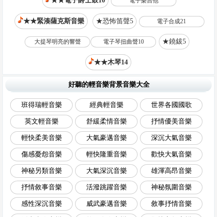
★★電子爵士鼓10
電子樂吉他
★★緊湊薩克斯音樂
★恐怖笛聲5
電子合成21
★鐃鈸5
大提琴明亮的響聲
電子琴扭曲聲10
★★木琴14
好聽的輕音樂背景音樂大全
班得瑞輕音樂
經典輕音樂
世界各國國歌
英文輕音樂
舒緩柔情音樂
抒情優美音樂
輕快柔美音樂
大氣豪邁音樂
深沉大氣音樂
傷感憂怨音樂
輕快隆重音樂
歡快大氣音樂
神秘另類音樂
大氣深沉音樂
雄渾高昂音樂
抒情敘事音樂
活潑跳躍音樂
神秘氛圍音樂
感性深沉音樂
威武豪邁音樂
敘事抒情音樂