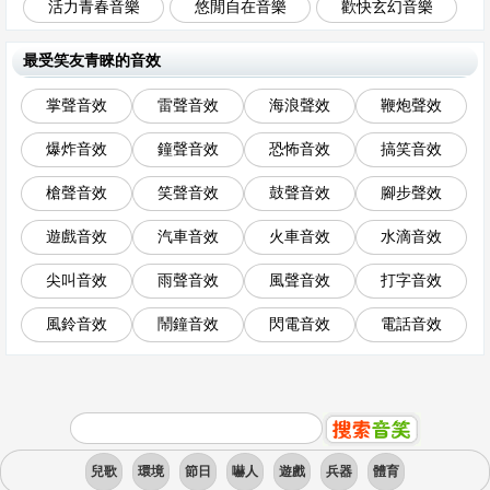
活力青春音樂
悠閒自在音樂
歡快玄幻音樂
最受笑友青睞的音效
掌聲音效
雷聲音效
海浪聲效
鞭炮聲效
爆炸音效
鐘聲音效
恐怖音效
搞笑音效
槍聲音效
笑聲音效
鼓聲音效
腳步聲效
遊戲音效
汽車音效
火車音效
水滴音效
尖叫音效
雨聲音效
風聲音效
打字音效
風鈴音效
鬧鐘音效
閃電音效
電話音效
兒歌
環境
節日
嚇人
遊戲
兵器
體育