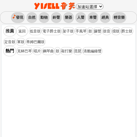
發現
自然
動物
鈴聲
樂器
人聲
車聲
經典
輕音樂
推薦
返回
低音鼓
電子爵士鼓
架子鼓
手風琴
鼓
鑼聲
鼓音
擂鼓
爵士鼓
定音鼓
軍鼓
蒂姆巴爾鼓
熱門
克林巴琴
唱片
鋼琴曲
鼓
敲打樂
琵琶
清脆編鐘聲