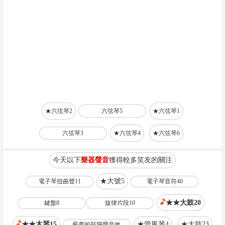
★六弦琴2
六弦琴5
★六弦琴1
六弦琴3
★六弦琴4
★六弦琴6
今天以下
樂器聲音
獲得較多笑友的關注
★大號5
電子琴扭曲聲11
電子琴音符40
★★大鼓20
鍵盤8
旋律片段10
★★木琴15
★管風琴4
★大鼓23
嚴肅的敲鑼聲音效