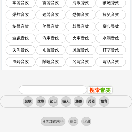
掌聲音效
雷聲音效
海浪聲效
鞭炮聲效
爆炸音效
鐘聲音效
恐怖音效
搞笑音效
槍聲音效
笑聲音效
鼓聲音效
腳步聲效
遊戲音效
汽車音效
火車音效
水滴音效
尖叫音效
雨聲音效
風聲音效
打字音效
風鈴音效
鬧鐘音效
閃電音效
電話音效
兒歌
環境
節日
嚇人
遊戲
兵器
體育
音笑加速站>>
歐美
亞洲