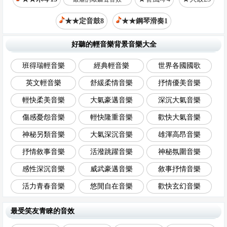
★★定音鼓8
★★鋼琴滑奏1
好聽的輕音樂背景音樂大全
班得瑞輕音樂
經典輕音樂
世界各國國歌
英文輕音樂
舒緩柔情音樂
抒情優美音樂
輕快柔美音樂
大氣豪邁音樂
深沉大氣音樂
傷感憂怨音樂
輕快隆重音樂
歡快大氣音樂
神秘另類音樂
大氣深沉音樂
雄渾高昂音樂
抒情敘事音樂
活潑跳躍音樂
神秘氛圍音樂
感性深沉音樂
威武豪邁音樂
敘事抒情音樂
活力青春音樂
悠閒自在音樂
歡快玄幻音樂
最受笑友青睞的音效