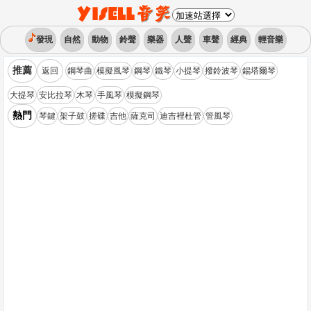
發現
自然
動物
鈴聲
樂器
人聲
車聲
經典
輕音樂
推薦
返回
鋼琴曲
模擬風琴
鋼琴
鐵琴
小提琴
撥鈴波琴
錫塔爾琴
大提琴
安比拉琴
木琴
手風琴
模擬鋼琴
熱門
琴鍵
架子鼓
搓碟
吉他
薩克司
迪吉裡杜管
管風琴