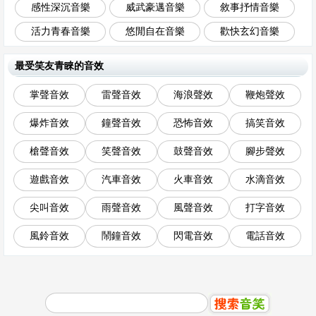
感性深沉音樂
威武豪邁音樂
敘事抒情音樂
活力青春音樂
悠閒自在音樂
歡快玄幻音樂
最受笑友青睞的音效
掌聲音效
雷聲音效
海浪聲效
鞭炮聲效
爆炸音效
鐘聲音效
恐怖音效
搞笑音效
槍聲音效
笑聲音效
鼓聲音效
腳步聲效
遊戲音效
汽車音效
火車音效
水滴音效
尖叫音效
雨聲音效
風聲音效
打字音效
風鈴音效
鬧鐘音效
閃電音效
電話音效