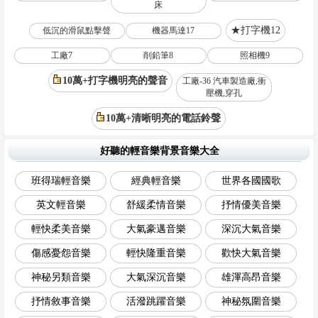
床
★打字機12
低沉的滑鼠點擊聲
機器馬達17
工廠7
削鉛筆8
照相機9
10萬+打字機明亮的聲音
工廠-36 汽車製造廠,衝
壓機,穿孔
10萬+清晰明亮的電話鈴聲
好聽的輕音樂背景音樂大全
班得瑞輕音樂
經典輕音樂
世界各國國歌
英文輕音樂
舒緩柔情音樂
抒情優美音樂
輕快柔美音樂
大氣豪邁音樂
深沉大氣音樂
傷感憂怨音樂
輕快隆重音樂
歡快大氣音樂
神秘另類音樂
大氣深沉音樂
雄渾高昂音樂
抒情敘事音樂
活潑跳躍音樂
神秘氛圍音樂