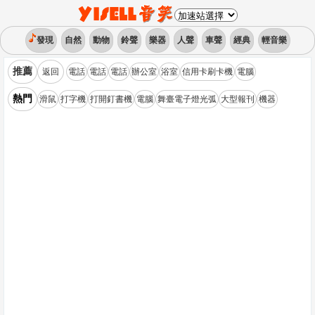
發現
自然
動物
鈴聲
樂器
人聲
車聲
經典
輕音樂
推薦
返回
電話
電話
電話
辦公室
浴室
信用卡刷卡機
電腦
熱門
滑鼠
打字機
打開釘書機
電腦
舞臺電子燈光弧
大型報刊
機器