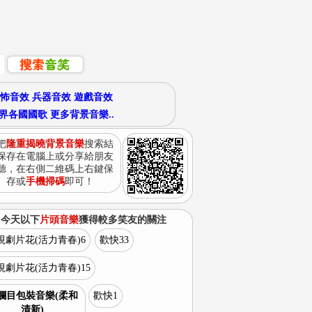
怖音效
兵器音效
遊戲音效
界各國國歌
更多背景音樂..
把
隆重揭曉背景音樂
搜索結
保存在電腦上或分享給朋友
聽，在右側二維碼上右鍵保
存或
手機掃碼
即可！
今天以下
片頭音樂
獲得較多笑友的關注
視劇片花(活力青春)6
歡快33
視劇片花(活力青春)15
欄目包裝音樂(柔和
歡快1
清新)