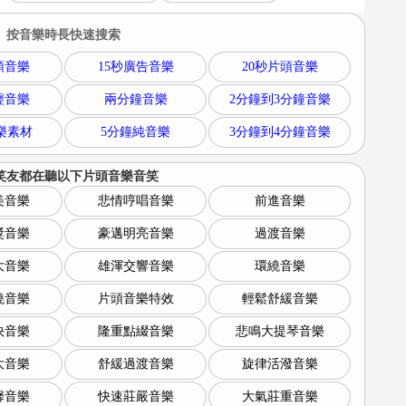
按音樂時長快速搜索
頭音樂
15秒廣告音樂
20秒片頭音樂
輕音樂
兩分鐘音樂
2分鐘到3分鐘音樂
樂素材
5分鐘純音樂
3分鐘到4分鐘音樂
笑友都在聽以下
片頭音樂音笑
美音樂
悲情哼唱音樂
前進音樂
獎音樂
豪邁明亮音樂
過渡音樂
大音樂
雄渾交響音樂
環繞音樂
曉音樂
片頭音樂特效
輕鬆舒緩音樂
快音樂
隆重點綴音樂
悲鳴大提琴音樂
大音樂
舒緩過渡音樂
旋律活潑音樂
馨音樂
快速莊嚴音樂
大氣莊重音樂