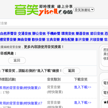
自然界聲音
交通音效
辦公音效
手機鈴聲
環境音效
樂器音效
節日音效
恐
禮背景音樂
舞曲音樂
歡快音樂
古典音樂
廣告配樂
影片音樂
片頭音樂
世
更多內容請使用音笑搜索！
隆重揭曉背景音樂，
想
內容感興趣：
果
收
返回
下載音笑，請點右側的“進入下載”鏈接！
返回
擊標題試聽]
音笑類別
下載音笑
電
背景音樂
進入下載>>
常用的背景音樂(輕快隆重)3
(輕快隆重)
：17秒
電
★
背景音樂
進入下載>>
常用的背景音樂(輕快隆重)17
(輕快隆重)
：257秒