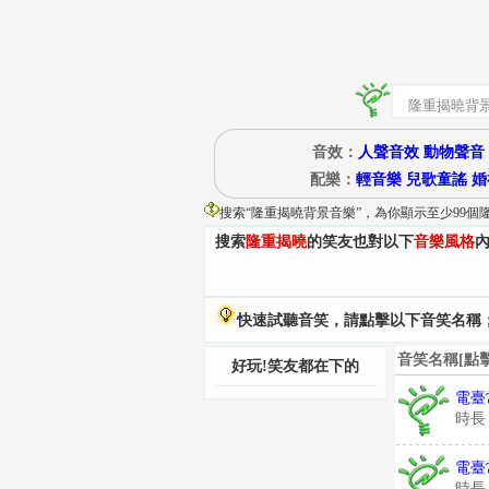
音效：
人聲音效
動物聲音
配樂：
輕音樂
兒歌童謠
婚
搜索“
隆重揭曉背景音樂
”
，為你顯示至少99個
搜索
隆重揭曉
的笑友也對以下
音樂風格
快速試聽音笑，請點擊以下音笑名稱；
音笑名稱[點
好玩!笑友都在下的
電臺
時長
電臺
時長