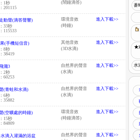
(鬧鐘滴答)
：1秒
蒼
201115
環境音效
進入下載>>
走動聲(滴答聲響)
(時鐘)
：33秒
115533
其他音效
進入下載>>
效果(手機短信音)
★
(3D水滴)
：8秒
38419
水
自然界的聲音
進入下載>>
飛濺3
(水滴)
：2秒
60253
自然界的聲音
進入下載>>
聲(青蛙和水滴)
(水滴)
：6秒
35882
環境音效
進入下載>>
聲(空曠處的時鐘)
(時鐘滴答)
：15秒
84809
自然界的聲音
進入下載>>
-水滴入灌滿的浴盆