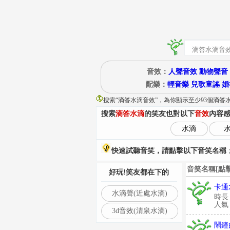
音效：
人聲音效
動物聲音
配樂：
輕音樂
兒歌童謠
婚
搜索“
滴答水滴音效
”
，為你顯示至少93個滴答
搜索
滴答水滴
的笑友也對以下
音效
內容
水滴
快速試聽音笑，請點擊以下音笑名稱；
音笑名稱[點
好玩!笑友都在下的
卡通
水滴聲(近處水滴)
時長
人氣：
3d音效(清泉水滴)
鬧鐘