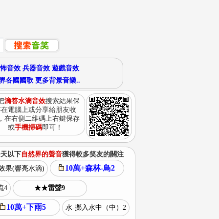
怖音效
兵器音效
遊戲音效
界各國國歌
更多背景音樂..
把
滴答水滴音效
搜索結果保
存在電腦上或分享給朋友收
，在右側二維碼上右鍵保存
或
手機掃碼
即可！
今天以下
自然界的聲音
獲得較多笑友的關注
10萬+森林-鳥2
D效果(響亮水滴)
流4
★★雷聲9
10萬+下雨5
水-擲入水中（中）2