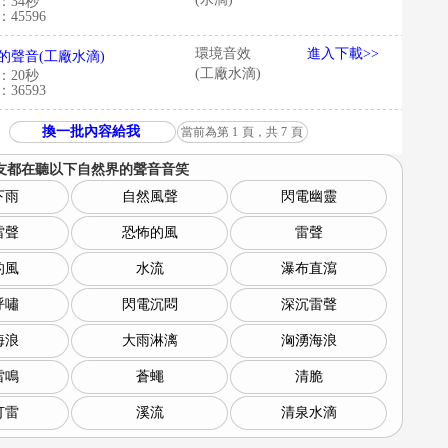
：34秒
45596
環境音效
進入下載>>
的聲音(工廠水滴)
(工廠水滴)
：20秒
36593
換一批內容給我
當前為第
1
頁，共
7
頁
友都在聽以下
自然界的聲音音笑
下雨
自然風聲
閃電幽靈
雷聲
恐怖的風
雷聲
的風
水流
瀑布直瀉
呼嘯
閃電沉悶
深沉雷聲
海浪
大雨淋漓
洶湧海浪
雷鳴
蒼蠅
清脆
打雷
溪流
清泉水滴