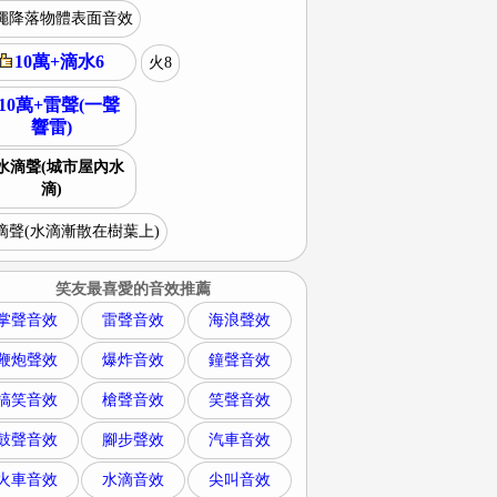
蠅降落物體表面音效
10萬+滴水6
火8
10萬+雷聲(一聲
響雷)
水滴聲(城市屋內水
滴)
滴聲(水滴漸散在樹葉上)
笑友最喜愛的音效推薦
掌聲音效
雷聲音效
海浪聲效
鞭炮聲效
爆炸音效
鐘聲音效
搞笑音效
槍聲音效
笑聲音效
鼓聲音效
腳步聲效
汽車音效
火車音效
水滴音效
尖叫音效