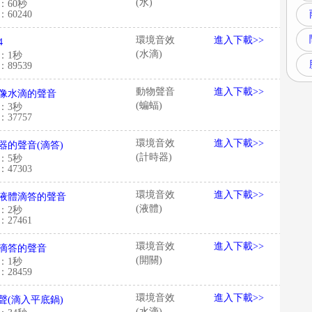
(水)
：60秒
60240
環境音效
進入下載>>
4
(水滴)
：1秒
89539
動物聲音
進入下載>>
像水滴的聲音
(蝙蝠)
：3秒
37757
環境音效
進入下載>>
器的聲音(滴答)
(計時器)
：5秒
47303
環境音效
進入下載>>
液體滴答的聲音
(液體)
：2秒
27461
環境音效
進入下載>>
滴答的聲音
(開關)
：1秒
28459
環境音效
進入下載>>
聲(滴入平底鍋)
(水滴)