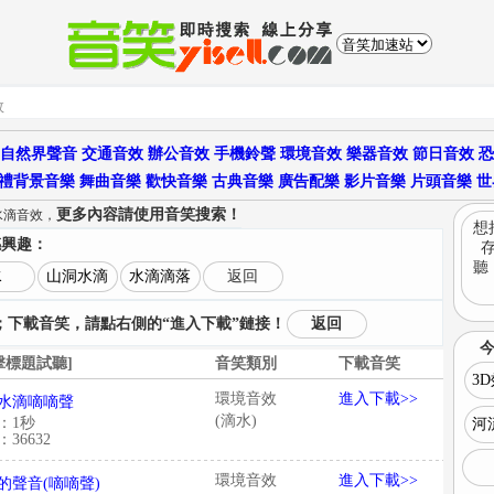
自然界聲音
交通音效
辦公音效
手機鈴聲
環境音效
樂器音效
節日音效
恐
禮背景音樂
舞曲音樂
歡快音樂
古典音樂
廣告配樂
影片音樂
片頭音樂
世
更多內容請使用音笑搜索！
水滴音效，
想
感興趣：
聽
水
山洞水滴
水滴滴落
返回
下載音笑，請點右側的“進入下載”鏈接！
返回
擊標題試聽]
音笑類別
下載音笑
3
環境音效
進入下載>>
水滴嘀嘀聲
(滴水)
：1秒
河
36632
環境音效
進入下載>>
的聲音(嘀嘀聲)