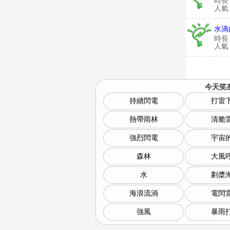
時長
人氣：
水滴
時長
人氣：
今天笑
持續閃電
打雷
熱帶雨林
清脆
強烈閃電
宇宙
森林
大風
水
劃槳
海浪流淌
電閃
強風
暴雨