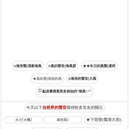
海浪聲(清新海風
風的聲音(海風瑟
★★冬日的風聲(凜冽
★風吹聲(海面的風
海浪的聲音(大風
點這裏搜索更多相似的“海風>>”
今天以下
自然界的聲音
獲得較多笑友的關注
★下雨聲(瓢潑大雨)
火-打火機2
暴雨風1