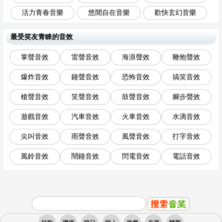
活力青春音樂
悠閒自在音樂
歡快玄幻音樂
最受笑友青睞的音效
掌聲音效
雷聲音效
海浪聲效
鞭炮聲效
爆炸音效
鐘聲音效
恐怖音效
搞笑音效
槍聲音效
笑聲音效
鼓聲音效
腳步聲效
遊戲音效
汽車音效
火車音效
水滴音效
尖叫音效
雨聲音效
風聲音效
打字音效
風鈴音效
鬧鐘音效
閃電音效
電話音效