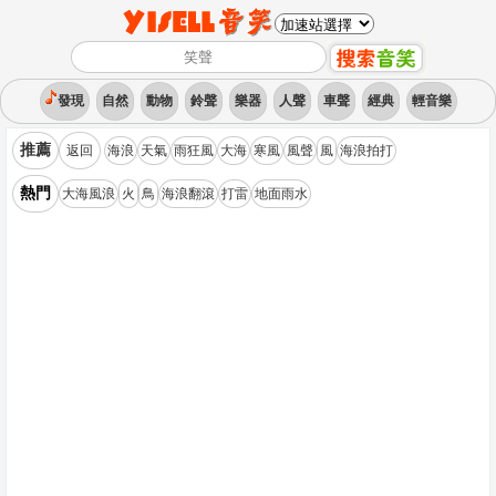
發現
自然
動物
鈴聲
樂器
人聲
車聲
經典
輕音樂
推薦
返回
海浪
天氣
雨狂風
大海
寒風
風聲
風
海浪拍打
熱門
大海風浪
火
鳥
海浪翻滾
打雷
地面雨水