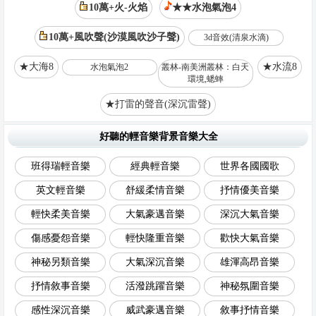
10萬+火-火焰
★★水泡氣泡4
10萬+風吹聲(沙漠風吹沙子聲)
3d音效(清泉水滴)
★大海8
★水流8
水泡氣泡2
叢林-南美洲叢林：白天
環境,蟋蟀
★打雷的聲音(深沉雷聲)
好聽的輕音樂背景音樂大全
班得瑞輕音樂
經典輕音樂
世界各國國歌
英文輕音樂
舒緩柔情音樂
抒情優美音樂
輕快柔美音樂
大氣豪邁音樂
深沉大氣音樂
傷感憂怨音樂
輕快隆重音樂
歡快大氣音樂
神秘另類音樂
大氣深沉音樂
雄渾高昂音樂
抒情敘事音樂
活潑跳躍音樂
神秘氛圍音樂
感性深沉音樂
威武豪邁音樂
敘事抒情音樂