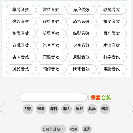
掌聲音效
雷聲音效
海浪聲效
鞭炮聲效
爆炸音效
鐘聲音效
恐怖音效
搞笑音效
槍聲音效
笑聲音效
鼓聲音效
腳步聲效
遊戲音效
汽車音效
火車音效
水滴音效
尖叫音效
雨聲音效
風聲音效
打字音效
風鈴音效
鬧鐘音效
閃電音效
電話音效
兒歌
環境
節日
嚇人
遊戲
兵器
體育
音笑加速站>>
歐美
亞洲