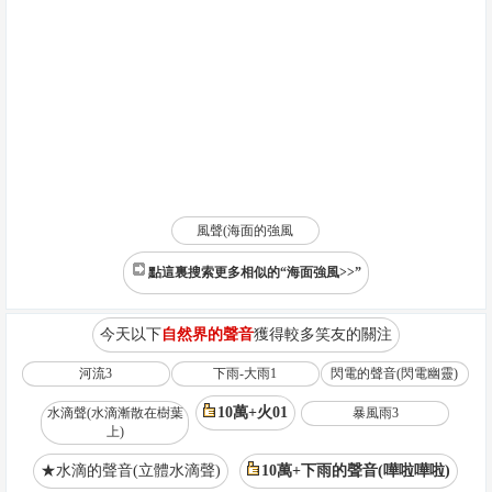
風聲(海面的強風
點這裏搜索更多相似的“海面強風>>”
今天以下
自然界的聲音
獲得較多笑友的關注
河流3
下雨-大雨1
閃電的聲音(閃電幽靈)
10萬+火01
水滴聲(水滴漸散在樹葉
暴風雨3
上)
★水滴的聲音(立體水滴聲)
10萬+下雨的聲音(嘩啦嘩啦)