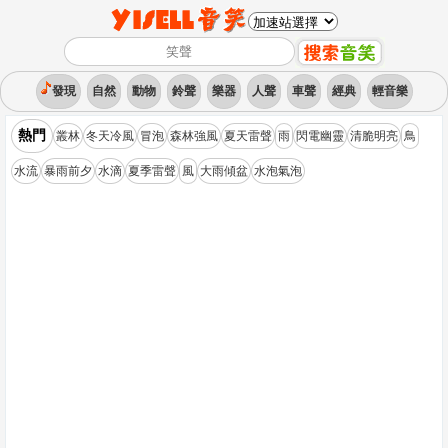
發現
自然
動物
鈴聲
樂器
人聲
車聲
經典
輕音樂
熱門
叢林
冬天冷風
冒泡
森林強風
夏天雷聲
雨
閃電幽靈
清脆明亮
鳥
水流
暴雨前夕
水滴
夏季雷聲
風
大雨傾盆
水泡氣泡