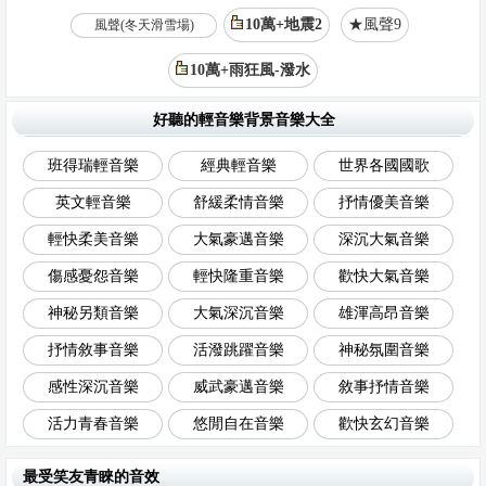
10萬+地震2
★風聲9
風聲(冬天滑雪場)
10萬+雨狂風-潑水
好聽的輕音樂背景音樂大全
班得瑞輕音樂
經典輕音樂
世界各國國歌
英文輕音樂
舒緩柔情音樂
抒情優美音樂
輕快柔美音樂
大氣豪邁音樂
深沉大氣音樂
傷感憂怨音樂
輕快隆重音樂
歡快大氣音樂
神秘另類音樂
大氣深沉音樂
雄渾高昂音樂
抒情敘事音樂
活潑跳躍音樂
神秘氛圍音樂
感性深沉音樂
威武豪邁音樂
敘事抒情音樂
活力青春音樂
悠閒自在音樂
歡快玄幻音樂
最受笑友青睞的音效