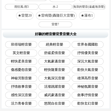
雨狂風-雨5
水-2
海浪的聲音(遠處海浪聲)
★雷聲20
★雷鳴聲(轟隆巨大雷響)
★瀑布1
雷聲7
好聽的輕音樂背景音樂大全
班得瑞輕音樂
經典輕音樂
世界各國國歌
英文輕音樂
舒緩柔情音樂
抒情優美音樂
輕快柔美音樂
大氣豪邁音樂
深沉大氣音樂
傷感憂怨音樂
輕快隆重音樂
歡快大氣音樂
神秘另類音樂
大氣深沉音樂
雄渾高昂音樂
抒情敘事音樂
活潑跳躍音樂
神秘氛圍音樂
感性深沉音樂
威武豪邁音樂
敘事抒情音樂
活力青春音樂
悠閒自在音樂
歡快玄幻音樂