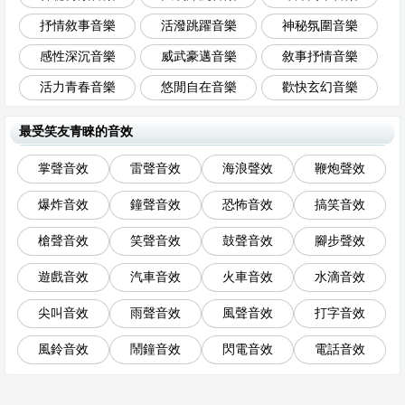
抒情敘事音樂
活潑跳躍音樂
神秘氛圍音樂
感性深沉音樂
威武豪邁音樂
敘事抒情音樂
活力青春音樂
悠閒自在音樂
歡快玄幻音樂
最受笑友青睞的音效
掌聲音效
雷聲音效
海浪聲效
鞭炮聲效
爆炸音效
鐘聲音效
恐怖音效
搞笑音效
槍聲音效
笑聲音效
鼓聲音效
腳步聲效
遊戲音效
汽車音效
火車音效
水滴音效
尖叫音效
雨聲音效
風聲音效
打字音效
風鈴音效
鬧鐘音效
閃電音效
電話音效