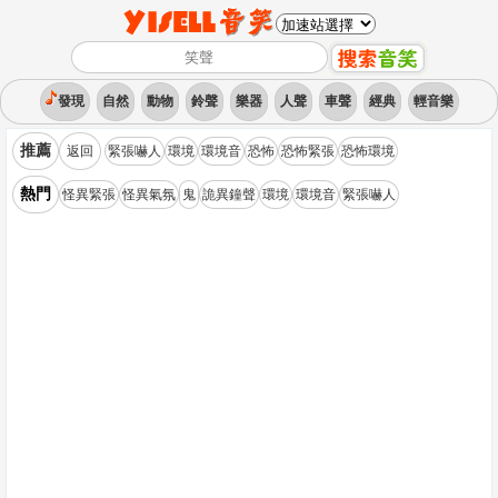
發現
自然
動物
鈴聲
樂器
人聲
車聲
經典
輕音樂
推薦
返回
緊張嚇人
環境
環境音
恐怖
恐怖緊張
恐怖環境
熱門
怪異緊張
怪異氣氛
鬼
詭異鐘聲
環境
環境音
緊張嚇人