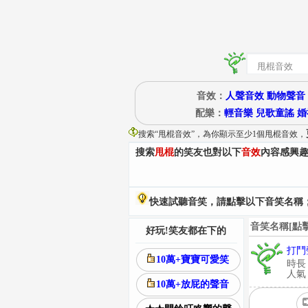
音效：
人聲音效
動物聲音
配樂：
輕音樂
兒歌童謠
婚
搜索“
甩棍音效
”
，為你顯示至少1個甩棍音效，
搜索
甩棍
的笑友也對以下
音效
內容感興
快速試聽音笑，請點擊以下音笑名稱；
音笑名稱[點
好玩!笑友都在下的
打鬥
10萬+寶寶可愛笑
時長
人氣：
10萬+放屁的聲音