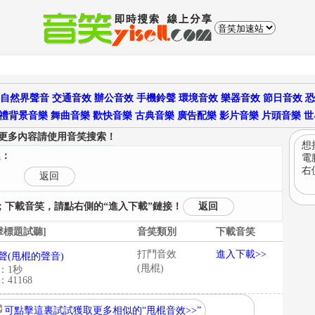
自然界聲音
交通音效
辦公音效
手機鈴聲
環境音效
樂器音效
節日音效
恐
禮背景音樂
舞曲音樂
歡快音樂
古典音樂
廣告配樂
影片音樂
片頭音樂
世
更多內容請使用音笑搜索！
想
趣：
電
右
返回
下載音笑，請點右側的“進入下載”鏈接！
返回
擊標題試聽]
音笑類別
下載音笑
打鬥音效
進入下載>>
聲(甩棍的聲音)
(甩棍)
：1秒
41168
可點擊這裏試試獲取更多相似的“甩棍音效>>”