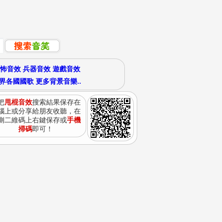
怖音效
兵器音效
遊戲音效
界各國國歌
更多背景音樂..
把
甩棍音效
搜索結果保存在
腦上或分享給朋友收聽，在
側二維碼上右鍵保存或
手機
掃碼
即可！