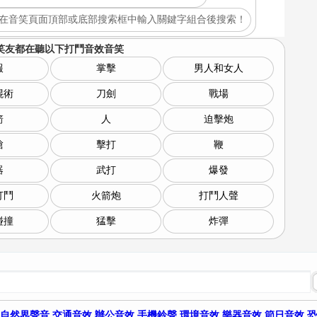
在音笑頁面頂部或底部搜索框中輸入關鍵字組合後搜索！
笑友都在聽以下
打鬥音效音笑
報
掌擊
男人和女人
棍術
刀劍
戰場
箭
人
迫擊炮
槍
擊打
鞭
器
武打
爆發
打鬥
火箭炮
打鬥人聲
碰撞
猛擊
炸彈
自然界聲音
交通音效
辦公音效
手機鈴聲
環境音效
樂器音效
節日音效
恐