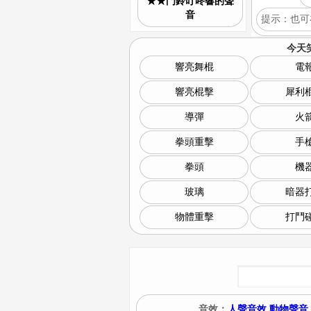
★★門鈴叮咚響的聲
音
提示：也可
今天
響亮舞棍
電
響亮棍擊
犀利
導彈
火
拳頭重擊
手
拳頭
機
玻璃
暗器
物體重擊
打鬥
音效：
人聲音效
動物聲音