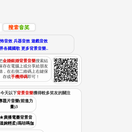
怖音效
兵器音效
遊戲音效
界各國國歌
更多背景音樂..
把
金婚銀婚背景音樂
搜索結
保存在電腦上或分享給朋友
聽，在右側二維碼上右鍵保
存或
手機掃碼
即可！
今天以下
背景音樂
獲得較多笑友的關注
專題片音樂(前進力
量)3
★廣播電臺背景音
(溫婉輕柔)瑪咭嗎伽