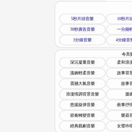
5秒片頭音樂
10秒片
30秒廣告音樂
一分鐘
3分鐘音樂
4分鐘音
今天
深沉凝重音樂
柔和浪
溫婉輕柔音樂
故事背
震撼大氣音樂
故事
浪漫情調背景音樂
簫
悠揚旋律音樂
敘事抒
節奏轉變音樂
樂器
經典戲劇音樂
女聲吟