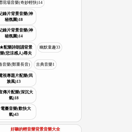
禮現場音樂(奇妙輕快)14
紀錄片背景音樂(神
秘氛圍)18
紀錄片背景音樂(神
秘氛圍)14
★配樂詩朗誦背景
幽默童趣33
樂(悲涼感人)尋夫
格音樂(鄭重長音)
古典音樂1
電視專題片配樂(民
族風)13
宣傳片配樂(深沉大
氣)18
★電臺音樂(歡快大
氣)43
好聽的輕音樂背景音樂大全