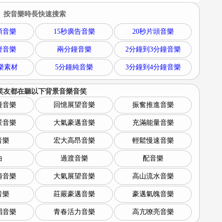
按音樂時長快速搜索
頭音樂
15秒廣告音樂
20秒片頭音樂
輕音樂
兩分鐘音樂
2分鐘到3分鐘音樂
樂素材
5分鐘純音樂
3分鐘到4分鐘音樂
笑友都在聽以下
背景音樂音笑
漫音樂
回憶展望音樂
振奮推進音樂
景音樂
大氣豪邁音樂
充滿能量音樂
音樂
宏大高昂音樂
輕鬆慢速音樂
曲
過渡音樂
配音樂
情音樂
大氣展望音樂
高山流水音樂
音樂
莊嚴豪邁音樂
豪邁氣魄音樂
唱音樂
青春活力音樂
高亢嘹亮音樂