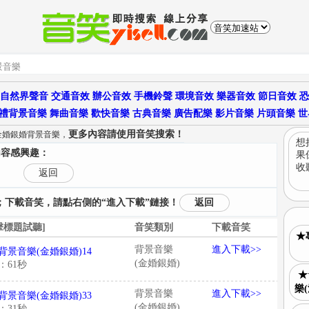
自然界聲音
交通音效
辦公音效
手機鈴聲
環境音效
樂器音效
節日音效
恐
禮背景音樂
舞曲音樂
歡快音樂
古典音樂
廣告配樂
影片音樂
片頭音樂
世
更多內容請使用音笑搜索！
金婚銀婚背景音樂，
想
內容感興趣：
果
收
返回
下載音笑，請點右側的“進入下載”鏈接！
返回
擊標題試聽]
音笑類別
下載音笑
★
背景音樂
進入下載>>
背景音樂(金婚銀婚)14
(金婚銀婚)
：61秒
★
樂
背景音樂
進入下載>>
背景音樂(金婚銀婚)33
(金婚銀婚)
：31秒