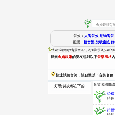
音效：
人聲音效
動物聲音
配樂：
輕音樂
兒歌童謠
婚
搜索“
金婚銀婚背景音樂
”
，為你顯示至少40個
搜索
金婚銀婚
的笑友也對以下
音樂風格
快速試聽音笑，請點擊以下音笑名稱；
音笑名稱[點
好玩!笑友都在下的
婚禮
時長
婚禮
時長