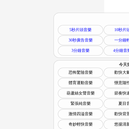
5秒片頭音樂
10秒片
30秒廣告音樂
一分鐘
3分鐘音樂
4分鐘音
今天
恐怖驚險音樂
歡快大
體育運動音樂
愜意隨
葫蘆絲女聲音樂
節奏快
緊張純音樂
夏目
激情四溢音樂
歡快背
奇妙輕快音樂
悠揚清