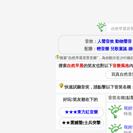
音效：
人聲音效
動物聲音
配樂：
輕音樂
兒歌童謠
婚
搜索“
自然早晨背景音樂
”
，為你顯示至少65個
搜索
自然早晨
的笑友也對以下
音樂風格
寫真自然音
快速試聽音笑，請點擊以下音笑名稱；
音笑名稱[點
好玩!笑友都在下的
視頻
★★★東方紅音樂
時長
★★震撼聲(士兵突擊
視頻
時長