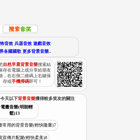
怖音效
兵器音效
遊戲音效
界各國國歌
更多背景音樂..
把
自然早晨背景音樂
搜索結
保存在電腦上或分享給朋友
聽，在右側二維碼上右鍵保
存或
手機掃碼
即可！
今天以下
背景音樂
獲得較多笑友的關注
★電臺音樂(明朗輕
鬆)13
臺常用的背景音樂(輕快隆重)7
視宣傳片配樂(輕快柔美)8