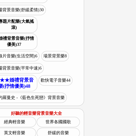
場背景音樂(舒緩柔情)30
專題片配樂(大氣搖
滾)
婚禮背景音樂(抒情
優美)37
錄片音樂(生活空間)6
場景背景樂8
場背景音樂(平常中速)6
★★婚禮背景音
歡快電子音樂44
樂(抒情優美)48
的羅曼史 -《藍色生死戀》背景音樂
好聽的輕音樂背景音樂大全
經典輕音樂
世界各國國歌
英文輕音樂
舒緩的音樂