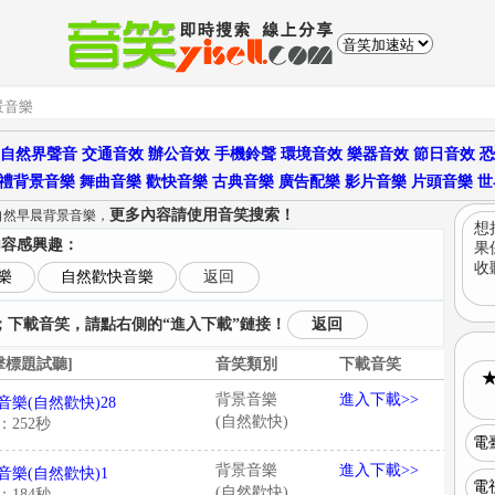
自然界聲音
交通音效
辦公音效
手機鈴聲
環境音效
樂器音效
節日音效
恐
禮背景音樂
舞曲音樂
歡快音樂
古典音樂
廣告配樂
影片音樂
片頭音樂
世
更多內容請使用音笑搜索！
自然早晨背景音樂，
想
內容感興趣：
果
收
樂
自然歡快音樂
返回
下載音笑，請點右側的“進入下載”鏈接！
返回
擊標題試聽]
音笑類別
下載音笑
背景音樂
進入下載>>
音樂(自然歡快)28
(自然歡快)
：252秒
電
背景音樂
進入下載>>
音樂(自然歡快)1
電
(自然歡快)
：184秒