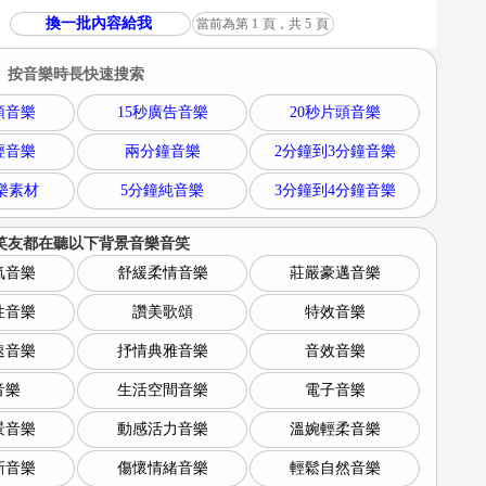
換一批內容給我
當前為第
1
頁，共
5
頁
按音樂時長快速搜索
頭音樂
15秒廣告音樂
20秒片頭音樂
輕音樂
兩分鐘音樂
2分鐘到3分鐘音樂
樂素材
5分鐘純音樂
3分鐘到4分鐘音樂
笑友都在聽以下
背景音樂音笑
氣音樂
舒緩柔情音樂
莊嚴豪邁音樂
性音樂
讚美歌頌
特效音樂
速音樂
抒情典雅音樂
音效音樂
音樂
生活空間音樂
電子音樂
景音樂
動感活力音樂
溫婉輕柔音樂
新音樂
傷懷情緒音樂
輕鬆自然音樂