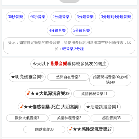
30秒音樂
60秒音樂
2分鐘音樂
3分鐘音樂
3分鐘到4分鐘音樂
4分鐘音樂
5分鐘音樂
提示：如需特定類型的時長音樂，請使用多個詞用逗號或空格分隔搜索，比
如：
輕音樂,3分鐘
今天以下
背景音樂
獲得較多笑友的關注
★明亮優雅音樂9
悠閒自在音樂3
婚禮現場音樂(奇妙輕
快)49
★★大氣深沉音樂29
柔情神秘音樂21
★★傷感音樂-死亡 大明宮詞
★活潑跳躍音樂1
歡快大氣音樂3
柔情神秘音樂3
感性音樂35
★★感性深沉音樂27
幽默童趣33