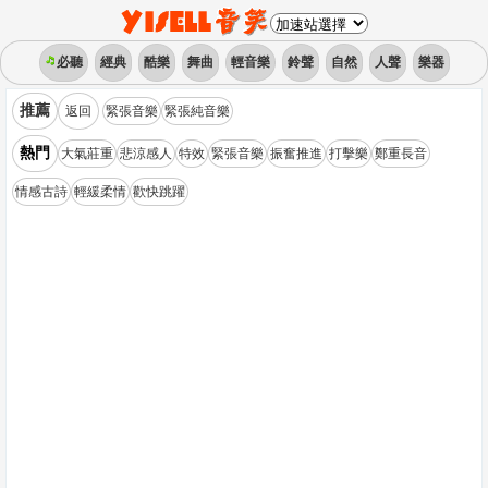
必聽
經典
酷樂
舞曲
輕音樂
鈴聲
自然
人聲
樂器
推薦
返回
緊張音樂
緊張純音樂
熱門
大氣莊重
悲涼感人
特效
緊張音樂
振奮推進
打擊樂
鄭重長音
情感古詩
輕緩柔情
歡快跳躍