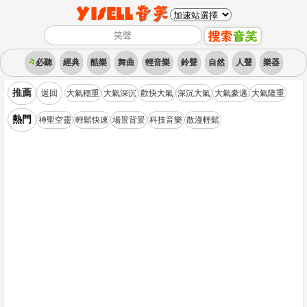
必聽
經典
酷樂
舞曲
輕音樂
鈴聲
自然
人聲
樂器
推薦
返回
大氣穩重
大氣深沉
歡快大氣
深沉大氣
大氣豪邁
大氣隆重
熱門
神聖空靈
輕鬆快速
場景背景
科技音樂
散漫輕鬆