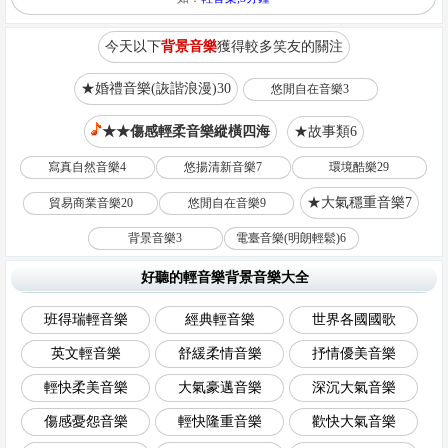
今天以下
背景音樂
獲得較多笑友的關注
★婚禮音樂(詼諧浪漫)30
悠閒自在音樂3
★★傷感輕柔音樂縱橫四海
★故事類6
寫真自然音樂4
悠揚清新音樂7
環境酷樂29
★大氣穩重音樂7
貿易商業音樂20
悠閒自在音樂9
背景音樂3
電臺音樂(明朗輕鬆)6
好聽的輕音樂背景音樂大全
班得瑞輕音樂
經典輕音樂
世界各國國歌
英文輕音樂
舒緩柔情音樂
抒情優美音樂
輕快柔美音樂
大氣豪邁音樂
深沉大氣音樂
傷感憂怨音樂
輕快隆重音樂
歡快大氣音樂