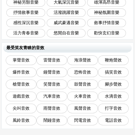
神秘另類音樂
大氣深沉音樂
雄渾高昂音樂
抒情敘事音樂
活潑跳躍音樂
神秘氛圍音樂
感性深沉音樂
威武豪邁音樂
敘事抒情音樂
活力青春音樂
悠閒自在音樂
歡快玄幻音樂
最受笑友青睞的音效
掌聲音效
雷聲音效
海浪聲效
鞭炮聲效
爆炸音效
鐘聲音效
恐怖音效
搞笑音效
槍聲音效
笑聲音效
鼓聲音效
腳步聲效
遊戲音效
汽車音效
火車音效
水滴音效
尖叫音效
雨聲音效
風聲音效
打字音效
風鈴音效
鬧鐘音效
閃電音效
電話音效