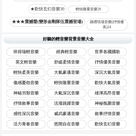
★歡快玄幻音樂30
輕快隆重音樂20
★★★震撼聲(變形金剛隊伍震撼登場)
婚禮現場音樂(抒情優
美)24
好聽的輕音樂背景音樂大全
班得瑞輕音樂
經典輕音樂
世界各國國歌
英文輕音樂
舒緩柔情音樂
抒情優美音樂
輕快柔美音樂
大氣豪邁音樂
深沉大氣音樂
傷感憂怨音樂
輕快隆重音樂
歡快大氣音樂
神秘另類音樂
大氣深沉音樂
雄渾高昂音樂
抒情敘事音樂
活潑跳躍音樂
神秘氛圍音樂
感性深沉音樂
威武豪邁音樂
敘事抒情音樂
活力青春音樂
悠閒自在音樂
歡快玄幻音樂