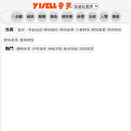
必聽
經典
酷樂
舞曲
輕音樂
鈴聲
自然
人聲
樂器
推薦
返回
奇妙詼諧
輕快隨性
輕快敘事
力量輕快
輕快隆重
明亮輕快
輕快柔美
優美輕快
熱門
優輕快美
抒情溫情
神秘另類
敘述情緒
回憶展望