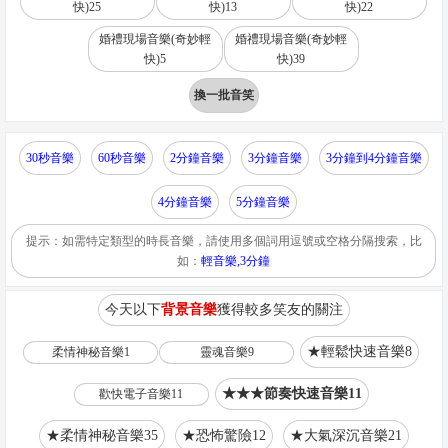
快)25
快)13
快)22
婚禮現場音樂(奇妙輕
婚禮現場音樂(奇妙輕
快)5
快)39
換一批音笑
30秒音樂
60秒音樂
2分鐘音樂
3分鐘音樂
3分鐘到4分鐘音樂
4分鐘音樂
5分鐘音樂
提示：如需特定類型的時長音樂，請使用多個詞用逗號或空格分隔搜索，比
如：
輕音樂,3分鐘
今天以下
背景音樂
獲得較多笑友的關注
★輕鬆快速音樂8
柔情神秘音樂1
靈魂音樂9
★★★節奏快速音樂11
歡快電子音樂11
★柔情神秘音樂35
★恐怖驚險12
★大氣深沉音樂21