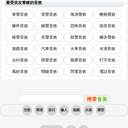
最受笑友青睞的音效
掌聲音效
雷聲音效
海浪聲效
鞭炮聲效
爆炸音效
鐘聲音效
恐怖音效
搞笑音效
槍聲音效
笑聲音效
鼓聲音效
腳步聲效
遊戲音效
汽車音效
火車音效
水滴音效
尖叫音效
雨聲音效
風聲音效
打字音效
風鈴音效
鬧鐘音效
閃電音效
電話音效
兒歌
環境
節日
嚇人
遊戲
兵器
體育