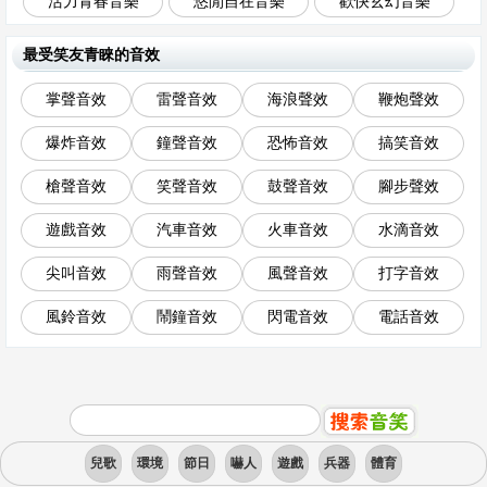
活力青春音樂
悠閒自在音樂
歡快玄幻音樂
最受笑友青睞的音效
掌聲音效
雷聲音效
海浪聲效
鞭炮聲效
爆炸音效
鐘聲音效
恐怖音效
搞笑音效
槍聲音效
笑聲音效
鼓聲音效
腳步聲效
遊戲音效
汽車音效
火車音效
水滴音效
尖叫音效
雨聲音效
風聲音效
打字音效
風鈴音效
鬧鐘音效
閃電音效
電話音效
兒歌
環境
節日
嚇人
遊戲
兵器
體育