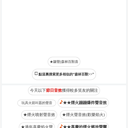
★鑼聲(森林百獸喜
點這裏搜索更多相似的“森林百獸>>”
今天以下
節日音效
獲得較多笑友的關注
★★煙火蹦蹦爆炸聲音效
玩具火箭叫囂的聲音
★煙火噴射聲音效
★煙火聲音效(歡樂焰火)
★過年喜慶焰火聲
★★喜慶的煙火燃放聲響