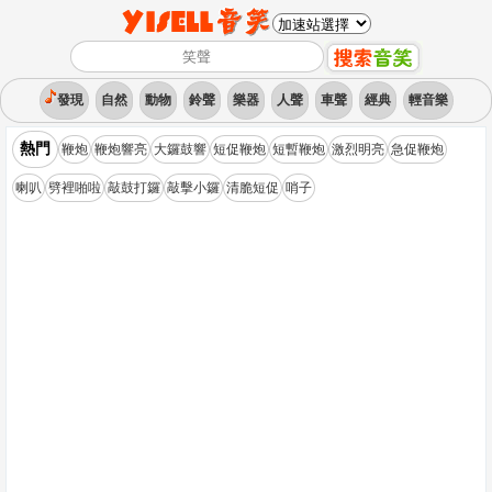
發現
自然
動物
鈴聲
樂器
人聲
車聲
經典
輕音樂
熱門
鞭炮
鞭炮響亮
大鑼鼓響
短促鞭炮
短暫鞭炮
激烈明亮
急促鞭炮
喇叭
劈裡啪啦
敲鼓打鑼
敲擊小鑼
清脆短促
哨子