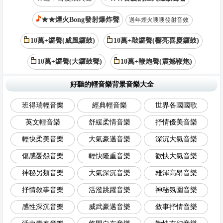
★★煙火Bong發射爆炸聲
過年煙火嗖嗖發射音效
10萬+鑼聲(威風鑼鼓)
10萬+敲鑼聲(響亮喜慶鑼鼓)
10萬+鑼聲(大鑼鼓聲)
10萬+鞭炮聲(震撼鞭炮)
好聽的輕音樂背景音樂大全
班得瑞輕音樂
經典輕音樂
世界各國國歌
英文輕音樂
舒緩柔情音樂
抒情優美音樂
輕快柔美音樂
大氣豪邁音樂
深沉大氣音樂
傷感憂怨音樂
輕快隆重音樂
歡快大氣音樂
神秘另類音樂
大氣深沉音樂
雄渾高昂音樂
抒情敘事音樂
活潑跳躍音樂
神秘氛圍音樂
感性深沉音樂
威武豪邁音樂
敘事抒情音樂