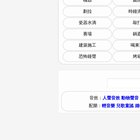
機器
醫
劃拉
時鐘
瓷器水滴
敲
賽場
鍋
建築施工
喝東
恐怖鐘聲
烤
音效：
人聲音效
動物聲音
配樂：
輕音樂
兒歌童謠
婚