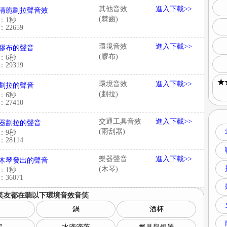
其他音效
進入下載>>
清脆劃拉聲音效
(棘齒)
：1秒
22659
環境音效
進入下載>>
膠布的聲音
(膠布)
：6秒
29319
★
環境音效
進入下載>>
劃拉的聲音
(劃拉)
：6秒
27410
交通工具音效
進入下載>>
器劃拉的聲音
(雨刮器)
：9秒
28114
樂器聲音
進入下載>>
木琴發出的聲音
(木琴)
：1秒
36071
笑友都在聽以下
環境音效音笑
鍋
酒杯