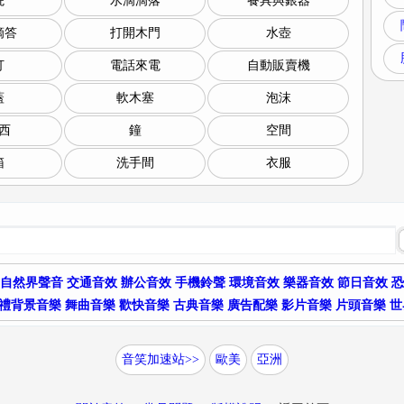
院
水滴滴落
餐具與銀器
滴答
打開木門
水壺
打
電話來電
自動販賣機
蓋
軟木塞
泡沫
西
鐘
空間
箱
洗手間
衣服
自然界聲音
交通音效
辦公音效
手機鈴聲
環境音效
樂器音效
節日音效
恐
禮背景音樂
舞曲音樂
歡快音樂
古典音樂
廣告配樂
影片音樂
片頭音樂
世
音笑加速站>>
歐美
亞洲