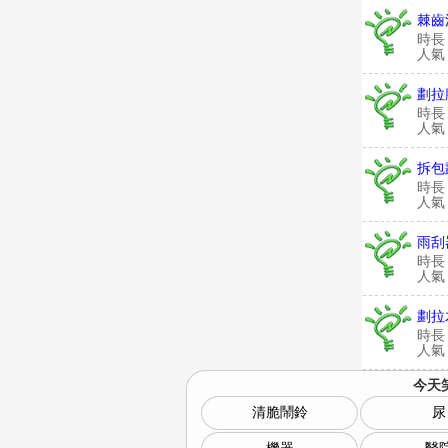
棘齒
時長
人氣：
劃拉
時長
人氣：
拆包
時長
人氣：
雨刮
時長
人氣：
劃拉
時長
人氣：
今天
清脆鬧鈴
尿