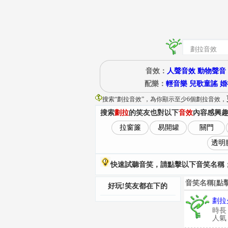
音效：
人聲音效
動物聲音
配樂：
輕音樂
兒歌童謠
婚
搜索“
劃拉音效
”
，為你顯示至少6個劃拉音效，
搜索
劃拉
的笑友也對以下
音效
內容感興
拉窗簾
易開罐
關門
透明
快速試聽音笑，請點擊以下音笑名稱；
音笑名稱[點
好玩!笑友都在下的
劃拉
時長
人氣：