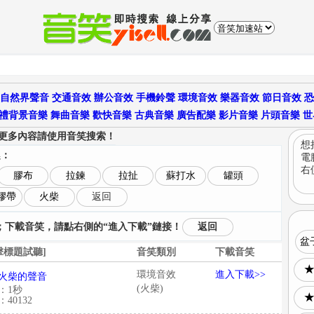
自然界聲音
交通音效
辦公音效
手機鈴聲
環境音效
樂器音效
節日音效
恐
禮背景音樂
舞曲音樂
歡快音樂
古典音樂
廣告配樂
影片音樂
片頭音樂
世
更多內容請使用音笑搜索！
想
趣：
電
右
膠布
拉鍊
拉扯
蘇打水
罐頭
膠帶
火柴
返回
下載音笑，請點右側的“進入下載”鏈接！
返回
盆
擊標題試聽]
音笑類別
下載音笑
★
環境音效
進入下載>>
火柴的聲音
(火柴)
：1秒
★
40132