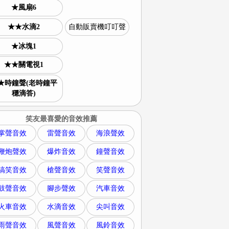
★風扇6
★★水滴2
自動販賣機叮叮聲
★冰塊1
★★關電視1
★時鐘聲(老時鐘平
穩滴答)
笑友最喜愛的音效推薦
掌聲音效
雷聲音效
海浪聲效
鞭炮聲效
爆炸音效
鐘聲音效
搞笑音效
槍聲音效
笑聲音效
鼓聲音效
腳步聲效
汽車音效
火車音效
水滴音效
尖叫音效
雨聲音效
風聲音效
風鈴音效