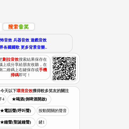
怖音效
兵器音效
遊戲音效
界各國國歌
更多背景音樂..
把
劃拉音效
搜索結果保存在
腦上或分享給朋友收聽，在
側二維碼上右鍵保存或
手機
掃碼
即可！
今天以下
環境音效
獲得較多笑友的關注
子4
★喝酒(倒啤酒開啟)
★電話聲(呼叫聲)
按動開關的聲音
★鐘聲(聖誕鐘聲)
鏟1